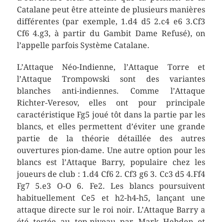
Catalane peut être atteinte de plusieurs manières
différentes (par exemple, 1.d4 d5 2.c4 e6 3.Cf3
Cf6 4.g3, à partir du Gambit Dame Refusé), on
l’appelle parfois Système Catalane.
L’Attaque Néo-Indienne, l’Attaque Torre et
l’Attaque Trompowski sont des variantes
blanches anti-indiennes. Comme l’Attaque
Richter-Veresov, elles ont pour principale
caractéristique Fg5 joué tôt dans la partie par les
blancs, et elles permettent d’éviter une grande
partie de la théorie détaillée des autres
ouvertures pion-dame. Une autre option pour les
blancs est l’Attaque Barry, populaire chez les
joueurs de club : 1.d4 Cf6 2. Cf3 g6 3. Cc3 d5 4.Ff4
Fg7 5.e3 O-O 6. Fe2. Les blancs poursuivent
habituellement Ce5 et h2-h4-h5, lançant une
attaque directe sur le roi noir. L’Attaque Barry a
été testée au top-niveau par Mark Hebden et