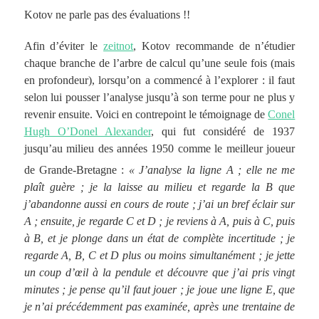
Kotov ne parle pas des évaluations !!
Afin d’éviter le
zeitnot
, Kotov recommande de n’étudier
chaque branche de l’arbre de calcul qu’une seule fois (mais
en profondeur), lorsqu’on a commencé à l’explorer : il faut
selon lui pousser l’analyse jusqu’à son terme pour ne plus y
revenir ensuite. Voici en contrepoint le témoignage de
Conel
Hugh O’Donel Alexander
, qui fut considéré de 1937
jusqu’au milieu des années 1950 comme le meilleur joueur
de Grande-Bretagne
:
« J’analyse la ligne A ; elle ne me
plaît guère ; je la laisse au milieu et regarde la B que
j’abandonne aussi en cours de route ; j’ai un bref éclair sur
A ; ensuite, je regarde C et D ; je reviens à A, puis à C, puis
à B, et je plonge dans un état de complète incertitude ; je
regarde A, B, C et D plus ou moins simultanément ; je jette
un coup d’œil à la pendule et découvre que j’ai pris vingt
minutes ; je pense qu’il faut jouer ; je joue une ligne E, que
je n’ai précédemment pas examinée, après une trentaine de