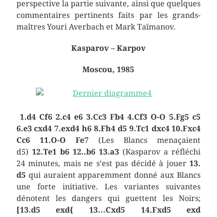
perspective la partie suivante, ainsi que quelques
commentaires pertinents faits par les grands-
maîtres Youri Averbach et Mark Taïmanov.
Kasparov – Karpov
Moscou, 1985
1.d4 Cf6 2.c4 e6 3.Cc3 Fb4 4.Cf3 O-O 5.Fg5 c5
6.e3 cxd4 7.exd4 h6 8.Fh4 d5 9.Tc1 dxc4 10.Fxc4
Cc6 11.O-O Fe7
(Les Blancs menaçaient
d5)
12.Te1 b6
12..b6
13.a3
(Kasparov a réfléchi
24 minutes, mais ne s’est pas décidé à jouer
13.
d5
qui auraient apparemment donné aux Blancs
une forte initiative. Les variantes suivantes
dénotent les dangers qui guettent les Noirs;
[13.d5 exd{ 13…Cxd5 14.Fxd5 exd