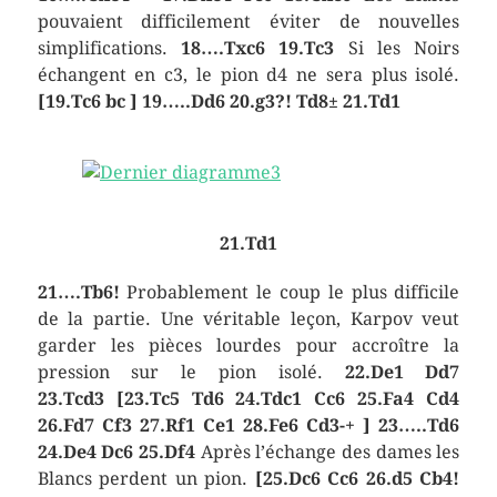
pouvaient difficilement éviter de nouvelles
simplifications.
18….Txc6 19.Tc3
Si les Noirs
échangent en c3, le pion d4 ne sera plus isolé.
[19.Tc6 bc ] 19…..Dd6 20.g3?! Td8± 21.Td1
21.Td1
21….Tb6!
Probablement le coup le plus difficile
de la partie. Une véritable leçon, Karpov veut
garder les pièces lourdes pour accroître la
pression sur le pion isolé.
22.De1 Dd7
23.Tcd3
[23.Tc5 Td6 24.Tdc1 Cc6 25.Fa4 Cd4
26.Fd7 Cf3 27.Rf1 Ce1 28.Fe6 Cd3-+ ]
23…..Td6
24.De4 Dc6 25.Df4
Après l’échange des dames les
Blancs perdent un pion.
[25.Dc6 Cc6 26.d5 Cb4!