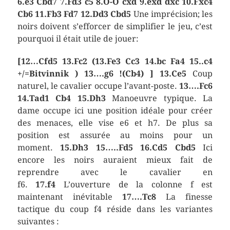
6.e3 Cbd7 7.Fd3 c5 8.O-O cxd 9.exd dxc 10.Fxc4
Cb6 11.Fb3 Fd7 12.Dd3 Cbd5
Une imprécision; les
noirs doivent s’efforcer de simplifier le jeu, c’est
pourquoi il était utile de jouer:
[12…Cfd5 13.Fc2 (13.Fe3 Cc3 14.bc Fa4 15..c4
+/=Bitvinnik ) 13….g6 !(Cb4) ]
13.Ce5
Coup
naturel, le cavalier occupe l’avant-poste.
13….Fc6
14.Tad1 Cb4 15.Dh3
Manoeuvre typique. La
dame occupe ici une position idéale pour créer
des menaces, elle vise e6 et h7. De plus sa
position est assurée au moins pour un
moment.
15.Dh3
15…..Fd5 16.Cd5 Cbd5
Ici
encore les noirs auraient mieux fait de
reprendre avec le cavalier en
f6.
17.f4
L’ouverture de la colonne f est
maintenant inévitable
17….Tc8
La finesse
tactique du coup f4 réside dans les variantes
suivantes :