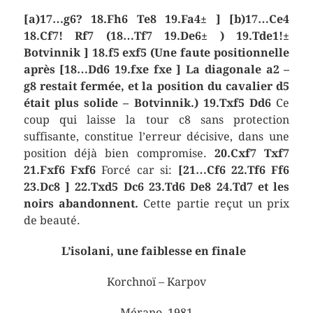
[a)17…g6? 18.Fh6 Te8 19.Fa4± ]
[b)17…Ce4
18.Cf7!
Rf7 (18…Tf7 19.De6± ) 19.Tde1!±
Botvinnik ]
18.f5 exf5
(Une faute positionnelle
après [18…Dd6 19.fxe fxe ] La diagonale a2 –
g8 restait fermée, et la position du cavalier d5
était plus solide – Botvinnik.)
19.Txf5 Dd6
Ce
coup qui laisse la tour c8 sans protection
suffisante, constitue l’erreur décisive, dans une
position déjà bien compromise.
20.Cxf7 Txf7
21.Fxf6 Fxf6
Forcé car si:
[21…Cf6 22.Tf6 Ff6
23.Dc8 ]
22.Txd5 Dc6 23.Td6 De8 24.Td7
et les
noirs abandonnent.
Cette partie reçut un prix
de beauté.
L’isolani, une faiblesse en finale
Korchnoï – Karpov
Mérano, 1981