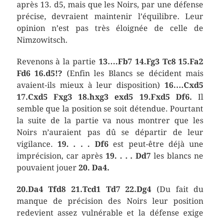
après 13. d5, mais que les Noirs, par une défense
précise, devraient maintenir l’équilibre. Leur
opinion n’est pas très éloignée de celle de
Nimzowitsch.
Revenons à la partie
13….Fb7 14.Fg3 Tc8 15.Fa2
Fd6 16.d5!?
(Enfin les Blancs se décident mais
avaient-ils mieux à leur disposition)
16….Cxd5
17.Cxd5 Fxg3 18.hxg3 exd5 19.Fxd5 Df6.
Il
semble que la position se soit détendue. Pourtant
la suite de la partie va nous montrer que les
Noirs n’auraient pas dû se départir de leur
vigilance.
19. . . . Df6
est peut-être déjà une
imprécision, car après
19. . . . Dd7
les blancs ne
pouvaient jouer
20. Da4.
20.Da4 Tfd8 21.Tcd1 Td7 22.Dg4
(Du fait du
manque de précision des Noirs leur position
redevient assez vulnérable et la défense exige