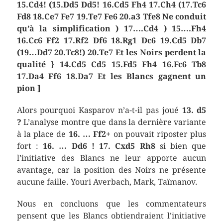
15.Cd4!
(15.Dd5 Dd5! 16.Cd5 Fh4 17.Ch4 (17.Tc6
Fd8 18.Ce7 Fe7 19.Te7 Fe6 20.a3 Tfe8 Ne conduit
qu’à la simplification ) 17….Cd4 ) 15….Fh4
16.Cc6
Ff2
17.Rf2 Df6 18.Rg1 Dc6 19.Cd5 Db7
(19…Dd7 20.Tc8!) 20.Te7 Et les Noirs perdent la
qualité }
14.Cd5 Cd5 15.Fd5 Fh4 16.Fc6 Tb8
17.Da4 Ff6 18.Da7 Et les Blancs gagnent un
pion ]
Alors pourquoi Kasparov n’a-t-il pas joué
13. d5
?
L’analyse montre que dans la dernière variante
à la place de
16. … Ff2+
on pouvait riposter plus
fort :
16. … Dd6 ! 17. Cxd5 Rh8
si bien que
l’initiative des Blancs ne leur apporte aucun
avantage, car la position des Noirs ne présente
aucune faille. Youri Averbach, Mark, Taïmanov.
Nous en concluons que les commentateurs
pensent que les Blancs obtiendraient l’initiative