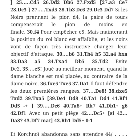
]
25…..Cd5 26.Dd2 Db6 27.Fxd5
[27.a3 Ce7
28.Dc3 ]
27…..Txd5 28.Tb3 Dc6 29.Dc3 Dd7
Si les
Noirs prennent le pion d4, la paire de tours
compenserait le pion de moins en
finale.
30.f4
Pour empêcher e5. Mais maintenant
la position du roi blanc est affaiblie, et les noirs
vont de façon très instructive changer leur
objectif d’attaque.
30….b6 31.Tb4 b5 32.a4 bxa
33.Da3 a5 34.Txa4 Db5 35.Td2
Evite
De2.
35….e5!
Joué au meilleur moment, quand la
dame blanche est mal placée, au contraire de la
dame noire.
36.fxe5 Txe5 37.Da1
Il faut défendre
les deux premières rangées.
37….De8! 38.dxe5
Txd2 39.Txa5
[39.De1 Dd8 40.Ta1 Dd4 41.Rf1
Dd5 -+ ] 39…..Dc6 40.Ta8+ Rh7 41.Db1+ g6
42.Df1
Avec un petit piège
42….Dc5+ [si 42…
Da8? 43.Df7 mat] 43.Rh1 Dd5+ 0-1
Et Korchnoï abandonna sans attendre
44/ . . . .