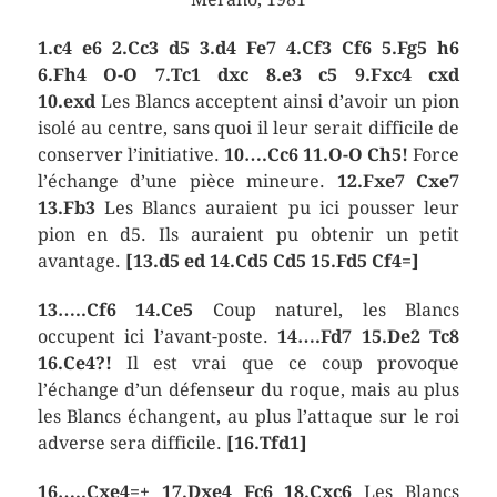
1.c4 e6 2.Cc3 d5 3.d4 Fe7 4.Cf3 Cf6 5.Fg5 h6
6.Fh4 O-O 7.Tc1 dxc 8.e3 c5 9.Fxc4 cxd
10.exd
Les Blancs acceptent ainsi d’avoir un pion
isolé au centre, sans quoi il leur serait difficile de
conserver l’initiative.
10….Cc6 11.O-O Ch5!
Force
l’échange d’une pièce mineure.
12.Fxe7 Cxe7
13.Fb3
Les Blancs auraient pu ici pousser leur
pion en d5. Ils auraient pu obtenir un petit
avantage.
[13.d5 ed 14.Cd5 Cd5 15.Fd5 Cf4=]
13…..Cf6 14.Ce5
Coup naturel, les Blancs
occupent ici l’avant-poste.
14….Fd7 15.De2 Tc8
16.Ce4?!
Il est vrai que ce coup provoque
l’échange d’un défenseur du roque, mais au plus
les Blancs échangent, au plus l’attaque sur le roi
adverse sera difficile.
[16.Tfd1]
16…..Cxe4=+ 17.Dxe4 Fc6 18.Cxc6
Les Blancs