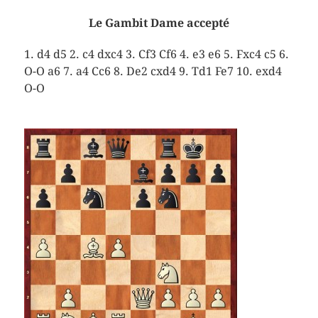
Le Gambit Dame accepté
1. d4 d5 2. c4 dxc4 3. Cf3 Cf6 4. e3 e6 5. Fxc4 c5 6.
O-O a6 7. a4 Cc6 8. De2 cxd4 9. Td1 Fe7 10. exd4
O-O