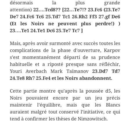
désormais la plus grande
attention)
22….Tcd8??
[22…Te7!? 23.Fc6 (23.Te7
De7 24.Fc6 Tc6 25.Td7 Tc1 26.Rh2 Ff3 27.gf De6
(Et les Noirs ne peuvent plus perdre!) )
23….Te1 24.Te1 Dc6 25.Te7 Tc7 ]
Mais, après avoir surmonté avec succès toutes les
complications de la phase d’ouverture, Karpov
s’est momentanément départi de sa prudence
habituelle et a riposté presque sans réfléchir,
Youri Averbach Mark Taïmanov
23.Dd7 Td7
24.Te8 Rh7 25.Fe4 et les Noirs abandonnent.
Cette partie montre qu’après la poussée d5, les
Noirs pouvaient encore par un jeu précis
maintenir l’équilibre, mais que les Blancs
auraient malgré tout conservé l’initiative, ce qui
tend à confirmer les thèses de Nimzowitsch.