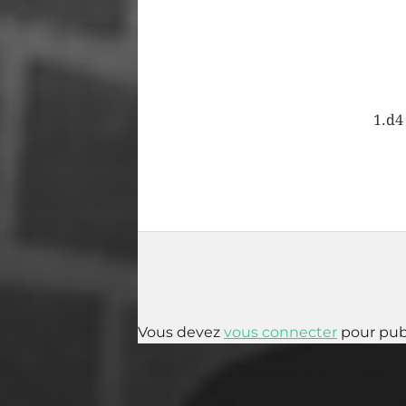
1.d4
Vous devez
vous connecter
pour pub