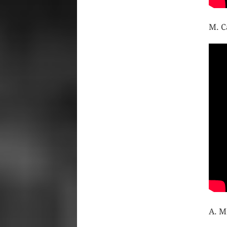
M. C
A. M