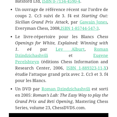
Batsford Ltd,
ISBN 0-7134-4590-4
.
Un ouvrage de référence récent sur l’ordre de
coups 2. Cc3 suivi de 3. f4 est
Starting Out:
Sicilian Grand Prix Attack
, par
Gawain Jones
,
Everyman Chess, 2008,
ISBN 1-85744-547-3
.
Le livre-répertoire pour les Blancs
Chess
Openings for White, Explained: Winning with
1. e4
par
Lev Alburt
,
Roman
Dzindzichashvili
et
Eugene
Perelshteyn
(éditions Chess Information and
Research Center, 2006,
ISBN 1-889323-11-X
)
étudie l’attaque grand prix avec 2. Cc3 et 3. f4
pour les Blancs.
Un DVD par
Roman Dzindzichashvili
est sorti
en 2005:
Roman’s Lab: The Easy Way to play the
Grand Prix and Reti Opening
, Mastering Chess
Series, volume 23, ChessDVDS.com.