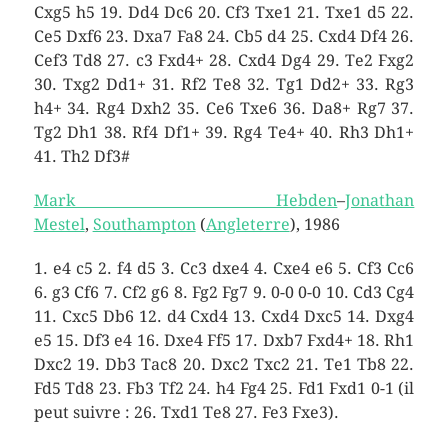
Cxg5 h5 19. Dd4 Dc6 20. Cf3 Txe1 21. Txe1 d5 22.
Ce5 Dxf6 23. Dxa7 Fa8 24. Cb5 d4 25. Cxd4 Df4 26.
Cef3 Td8 27. c3 Fxd4+ 28. Cxd4 Dg4 29. Te2 Fxg2
30. Txg2 Dd1+ 31. Rf2 Te8 32. Tg1 Dd2+ 33. Rg3
h4+ 34. Rg4 Dxh2 35. Ce6 Txe6 36. Da8+ Rg7 37.
Tg2 Dh1 38. Rf4 Df1+ 39. Rg4 Te4+ 40. Rh3 Dh1+
41. Th2 Df3#
Mark Hebden
–
Jonathan
Mestel
,
Southampton
(
Angleterre
), 1986
1. e4 c5 2. f4 d5 3. Cc3 dxe4 4. Cxe4 e6 5. Cf3 Cc6
6. g3 Cf6 7. Cf2 g6 8. Fg2 Fg7 9. 0-0 0-0 10. Cd3 Cg4
11. Cxc5 Db6 12. d4 Cxd4 13. Cxd4 Dxc5 14. Dxg4
e5 15. Df3 e4 16. Dxe4 Ff5 17. Dxb7 Fxd4+ 18. Rh1
Dxc2 19. Db3 Tac8 20. Dxc2 Txc2 21. Te1 Tb8 22.
Fd5 Td8 23. Fb3 Tf2 24. h4 Fg4 25. Fd1 Fxd1 0-1 (il
peut suivre : 26. Txd1 Te8 27. Fe3 Fxe3).