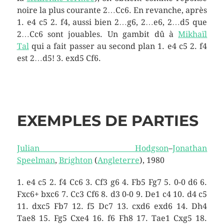
noire la plus courante 2…Cc6. En revanche, après
1. e4 c5 2. f4, aussi bien 2…g6, 2…e6, 2…d5 que
2…Cc6 sont jouables. Un gambit dû à
Mikhaïl
Tal
qui a fait passer au second plan 1. e4 c5 2. f4
est 2…d5! 3. exd5 Cf6.
EXEMPLES DE PARTIES
Julian Hodgson
–
Jonathan
Speelman
,
Brighton
(
Angleterre
), 1980
1. e4 c5 2. f4 Cc6 3. Cf3 g6 4. Fb5 Fg7 5. 0-0 d6 6.
Fxc6+ bxc6 7. Cc3 Cf6 8. d3 0-0 9. De1 c4 10. d4 c5
11. dxc5 Fb7 12. f5 Dc7 13. cxd6 exd6 14. Dh4
Tae8 15. Fg5 Cxe4 16. f6 Fh8 17. Tae1 Cxg5 18.