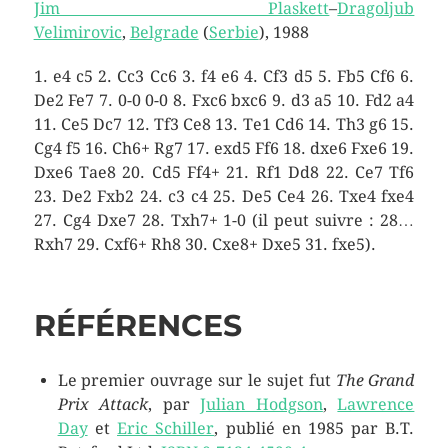
Jim Plaskett
–
Dragoljub
Velimirovic
,
Belgrade
(
Serbie
), 1988
1. e4 c5 2. Cc3 Cc6 3. f4 e6 4. Cf3 d5 5. Fb5 Cf6 6.
De2 Fe7 7. 0-0 0-0 8. Fxc6 bxc6 9. d3 a5 10. Fd2 a4
11. Ce5 Dc7 12. Tf3 Ce8 13. Te1 Cd6 14. Th3 g6 15.
Cg4 f5 16. Ch6+ Rg7 17. exd5 Ff6 18. dxe6 Fxe6 19.
Dxe6 Tae8 20. Cd5 Ff4+ 21. Rf1 Dd8 22. Ce7 Tf6
23. De2 Fxb2 24. c3 c4 25. De5 Ce4 26. Txe4 fxe4
27. Cg4 Dxe7 28. Txh7+ 1-0 (il peut suivre : 28…
Rxh7 29. Cxf6+ Rh8 30. Cxe8+ Dxe5 31. fxe5).
RÉFÉRENCES
Le premier ouvrage sur le sujet fut
The Grand
Prix Attack
, par
Julian Hodgson
,
Lawrence
Day
et
Eric Schiller
, publié en 1985 par B.T.