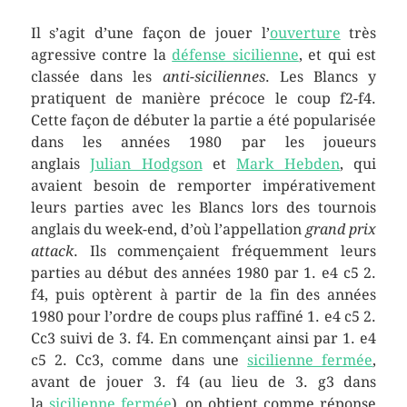
Il s’agit d’une façon de jouer l’
ouverture
très
agressive contre la
défense sicilienne
, et qui est
classée dans les
anti-siciliennes
. Les Blancs y
pratiquent de manière précoce le coup f2-f4.
Cette façon de débuter la partie a été popularisée
dans les années 1980 par les joueurs
anglais
Julian Hodgson
et
Mark Hebden
, qui
avaient besoin de remporter impérativement
leurs parties avec les Blancs lors des tournois
anglais du week-end, d’où l’appellation
grand prix
attack
. Ils commençaient fréquemment leurs
parties au début des années 1980 par 1. e4 c5 2.
f4, puis optèrent à partir de la fin des années
1980 pour l’ordre de coups plus raffiné 1. e4 c5 2.
Cc3 suivi de 3. f4. En commençant ainsi par 1. e4
c5 2. Cc3, comme dans une
sicilienne fermée
,
avant de jouer 3. f4 (au lieu de 3. g3 dans
la
sicilienne fermée
), on obtient comme réponse