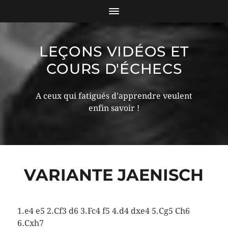
LEÇONS VIDÉOS ET
COURS D'ÉCHECS
A ceux qui fatigués d'apprendre veulent
enfin savoir !
VARIANTE JAENISCH
1.e4 e5 2.Cf3 d6 3.Fc4 f5 4.d4 dxe4 5.Cg5 Ch6
6.Cxh7