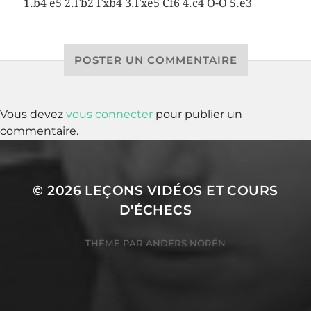
1.b4 e5 2.Fb2 Fxb4 3.Fxe5 Cf6 4.c4 O-O 5.e3
POSTER UN COMMENTAIRE
Vous devez
vous connecter
pour publier un
commentaire.
© 2026
LEÇONS VIDÉOS ET COURS
D'ÉCHECS
THÈME PAR
ANDERS NORÉN