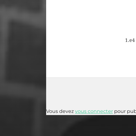
1.e4
Vous devez
vous connecter
pour pub