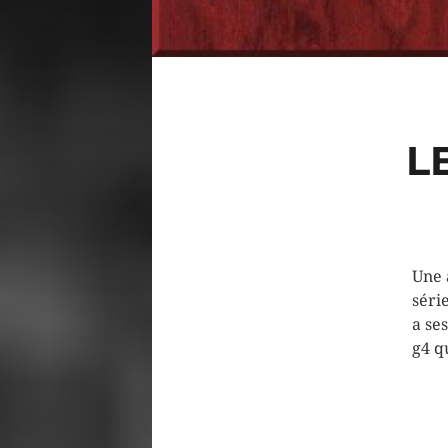
L
Une 
séri
a se
g4 q