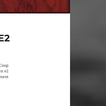
E2
 Coup
en e2
mment