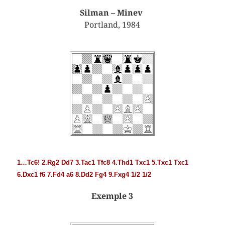
Silman – Minev
Portland, 1984
1…Tc6! 2.Rg2 Dd7 3.Tac1 Tfc8 4.Thd1 Txc1 5.Txc1 Txc1
6.Dxc1 f6 7.Fd4 a6 8.Dd2 Fg4 9.Fxg4 1/2 1/2
Exemple 3