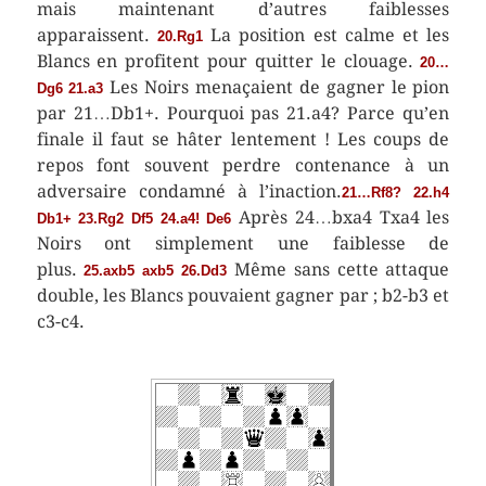
mais maintenant d’autres faiblesses
apparaissent.
La position est calme et les
20.Rg1
Blancs en profitent pour quitter le clouage.
20…
Les Noirs menaçaient de gagner le pion
Dg6 21.a3
par 21…Db1+. Pourquoi pas 21.a4? Parce qu’en
finale il faut se hâter lentement ! Les coups de
repos font souvent perdre contenance à un
adversaire condamné à l’inaction.
21…Rf8? 22.h4
Après 24…bxa4 Txa4 les
Db1+ 23.Rg2 Df5 24.a4! De6
Noirs ont simplement une faiblesse de
plus.
Même sans cette attaque
25.axb5 axb5 26.Dd3
double, les Blancs pouvaient gagner par ; b2-b3 et
c3-c4.