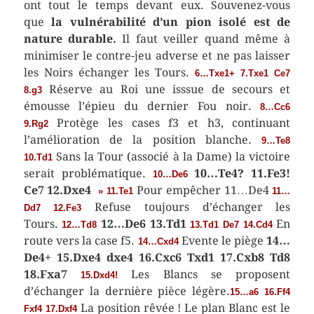
ont tout le temps devant eux. Souvenez-vous
que
la vulnérabilité d’un pion isolé est de
nature durable.
Il faut veiller quand même à
minimiser le contre-jeu adverse et ne pas laisser
les Noirs échanger les Tours.
6…Txe1+ 7.Txe1 Ce7
Réserve au Roi une isssue de secours et
8.g3
émousse l’épieu du dernier Fou noir.
8…Cc6
Protège les cases f3 et h3, continuant
9.Rg2
l’amélioration de la position blanche.
9…Te8
Sans la Tour (associé à la Dame) la victoire
10.Td1
serait problématique.
10…Te4? 11.Fe3!
10…De6
Ce7 12.Dxe4
Pour empêcher 11…De4
» 11.Te1
11…
Refuse toujours d’échanger les
Dd7 12.Fe3
Tours.
12…De6 13.Td1
En
12…Td8
13.Td1 De7 14.Cd4
route vers la case f5.
Evente le piège
14…
14…Cxd4
De4+ 15.Dxe4 dxe4 16.Cxc6 Txd1 17.Cxb8 Td8
18.Fxa7
Les Blancs se proposent
15.Dxd4!
d’échanger la dernière pièce légère.
15…a6 16.Ff4
La position rêvée ! Le plan Blanc est le
Fxf4 17.Dxf4