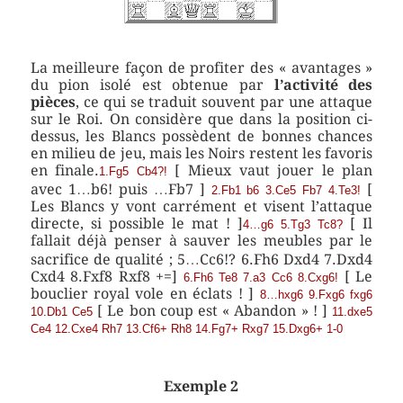
La meilleure façon de profiter des « avantages »
du pion isolé est obtenue par
l’activité des
pièces
, ce qui se traduit souvent par une attaque
sur le Roi. On considère que dans la position ci-
dessus, les Blancs possèdent de bonnes chances
en milieu de jeu, mais les Noirs restent les favoris
en finale.
[ Mieux vaut jouer le plan
1.Fg5 Cb4?!
avec 1…b6! puis …Fb7 ]
[
2.Fb1 b6 3.Ce5 Fb7 4.Te3!
Les Blancs y vont carrément et visent l’attaque
directe, si possible le mat ! ]
[ Il
4…g6 5.Tg3 Tc8?
fallait déjà penser à sauver les meubles par le
sacrifice de qualité ; 5…Cc6!? 6.Fh6 Dxd4 7.Dxd4
Cxd4 8.Fxf8 Rxf8 +=]
[ Le
6.Fh6 Te8 7.a3 Cc6 8.Cxg6!
bouclier royal vole en éclats ! ]
8…hxg6 9.Fxg6 fxg6
[ Le bon coup est « Abandon » ! ]
10.Db1 Ce5
11.dxe5
Ce4 12.Cxe4 Rh7 13.Cf6+ Rh8 14.Fg7+ Rxg7 15.Dxg6+ 1-0
Exemple 2