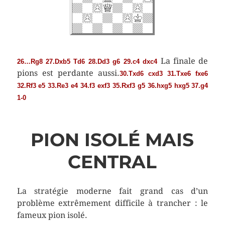
La finale de
26…Rg8 27.Dxb5 Td6 28.Dd3 g6 29.c4 dxc4
pions est perdante aussi.
30.Txd6 cxd3 31.Txe6 fxe6
32.Rf3 e5 33.Re3 e4 34.f3 exf3 35.Rxf3 g5 36.hxg5 hxg5 37.g4
1-0
PION ISOLÉ MAIS
CENTRAL
La stratégie moderne fait grand cas d’un
problème extrêmement difficile à trancher : le
fameux pion isolé.