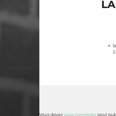
LA
l
5
Vous devez
vous connecter
pour pub