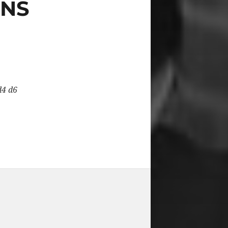
ONS
d4 d6