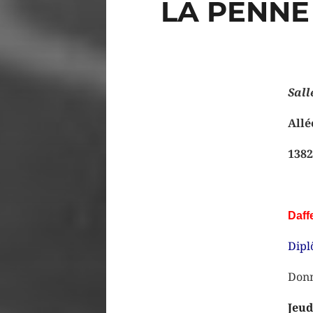
LA PENNE
Sall
Allé
1382
Daff
Dipl
Donn
Jeud