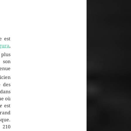
le est
gura
,
 plus
s son
venue
icien
e des
 dans
ue où
e
est
grand
sque.
e 210