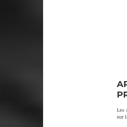
A
P
Les 
sur l