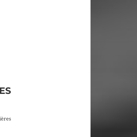
ES
ières