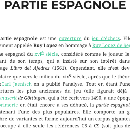
PARTIE ESPAGNOLE
artie espagnole
est une
ouverture
du
jeu d’échecs
. El
ement appelée
Ruy Lopez
en hommage à
Ruy Lopez de Se
e
ne espagnol du
xvi
siècle
, considéré comme le joueur le
lant de son temps, qui a insisté sur son intérêt dan
rage
Libro del Ajedrez
(1561). Cependant, elle n’est de
e
laire que vers le milieu du xix
siècle, après que le théor
e
Carl Jaenisch
en a publié l’analyse. Tout en étant l’un
rtures les plus anciennes du jeu (elle figurait déjà
nuscrit
de Göttingen
, qui a été écrit vers 1490, à une époq
rimerie
en était encore à ses débuts), la
partie espagnol
tenant l’une des plus populaires. Elle comporte un 
re de variantes et forme aujourd’hui un corpus gigante
 occupe à elle seule les références C6 à C9 (soit plus d