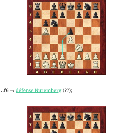
…f6
→
défense Nuremberg
(??);