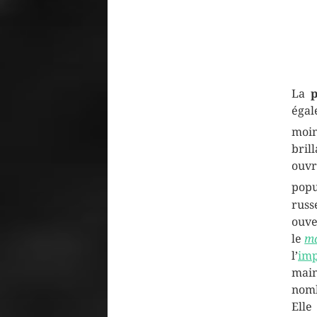
La
p
égal
moi
bril
ouv
popu
russ
ouve
le
ma
l’
imp
main
nomb
Elle