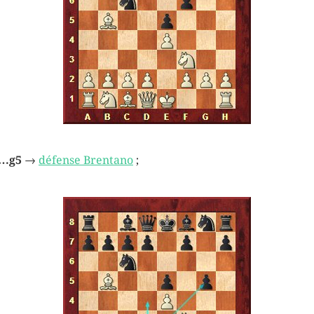
…g5
→
défense Brentano
;