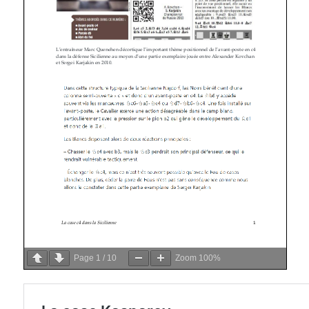
Page
1
/
10
Zoom
100%