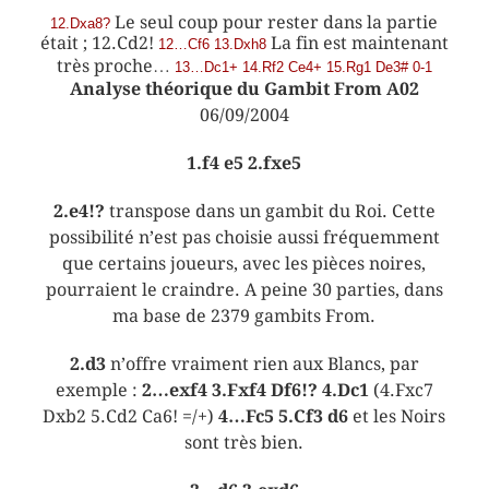
Le seul coup pour rester dans la partie
12.Dxa8?
était ; 12.Cd2!
La fin est maintenant
12…Cf6 13.Dxh8
très proche…
13…Dc1+ 14.Rf2 Ce4+ 15.Rg1 De3# 0-1
Analyse théorique du Gambit From A02
06/09/2004
1.f4 e5 2.fxe5
2.e4!?
transpose dans un gambit du Roi. Cette
possibilité n’est pas choisie aussi fréquemment
que certains joueurs, avec les pièces noires,
pourraient le craindre. A peine 30 parties, dans
ma base de 2379 gambits From.
2.d3
n’offre vraiment rien aux Blancs, par
exemple :
2…exf4 3.Fxf4 Df6!? 4.Dc1
(4.Fxc7
Dxb2 5.Cd2 Ca6! =/+)
4…Fc5 5.Cf3 d6
et les Noirs
sont très bien.