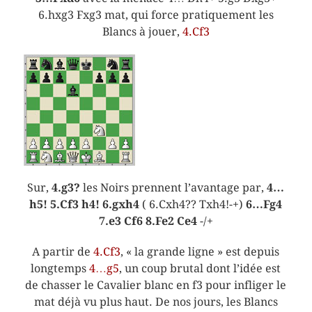
6.hxg3 Fxg3 mat, qui force pratiquement les
Blancs à jouer,
4.Cf3
Sur,
4.g3?
les Noirs prennent l’avantage par,
4…
h5! 5.Cf3 h4! 6.gxh4
( 6.Cxh4?? Txh4!-+)
6…Fg4
7.e3 Cf6 8.Fe2 Ce4
-/+
A partir de
4.Cf3
, « la grande ligne » est depuis
longtemps
4…g5
, un coup brutal dont l’idée est
de chasser le Cavalier blanc en f3 pour infliger le
mat déjà vu plus haut. De nos jours, les Blancs