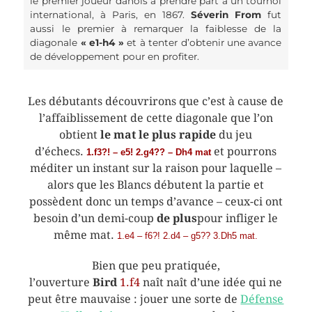
le premier joueur danois à prendre part à un tournoi
international, à Paris, en 1867.
Séverin From
fut
aussi le premier à remarquer la faiblesse de la
diagonale
« e1-h4 »
et à tenter d’obtenir une avance
de développement pour en profiter.
Les débutants découvrirons que c’est à cause de
l’affaiblissement de cette diagonale que l’on
obtient
le mat le plus rapide
du jeu
d’échecs.
et pourrons
1.f3?! – e5! 2.g4?? – Dh4 mat
méditer un instant sur la raison pour laquelle –
alors que les Blancs débutent la partie et
possèdent donc un temps d’avance – ceux-ci ont
besoin d’un demi-coup
de plus
pour infliger le
même mat.
1.e4 – f6?! 2.d4 – g5?? 3.Dh5 mat.
Bien que peu pratiquée,
l’ouverture
Bird
1.f4
naît naît d’une idée qui ne
peut être mauvaise : jouer une sorte de
Défense