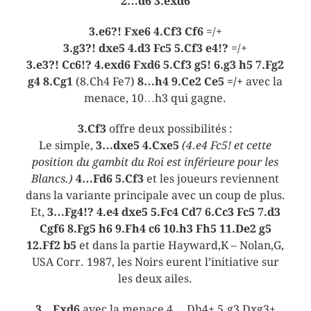
2…d6 3.exd6
3.e6?! Fxe6 4.Cf3 Cf6
=/+
3.g3?! dxe5 4.d3 Fc5 5.Cf3 e4!?
=/+
3.e3?! Cc6!? 4.exd6 Fxd6 5.Cf3 g5! 6.g3 h5 7.Fg2
g4 8.Cg1
(8.Ch4 Fe7)
8…h4 9.Ce2 Ce5 =/+
avec la
menace, 10…h3 qui gagne.
3.Cf3
offre deux possibilités :
Le simple,
3…dxe5 4.Cxe5
(4.e4 Fc5! et cette
position du gambit du Roi est inférieure pour les
Blancs.)
4…Fd6 5.Cf3
et les joueurs reviennent
dans la variante principale avec un coup de plus.
Et,
3…Fg4!? 4.e4 dxe5 5.Fc4 Cd7 6.Cc3 Fc5 7.d3
Cgf6 8.Fg5 h6 9.Fh4 c6 10.h3 Fh5 11.De2 g5
12.Ff2 b5
et dans la partie Hayward,K – Nolan,G,
USA Corr. 1987, les Noirs eurent l’initiative sur
les deux ailes.
3…Fxd6
avec la menace 4… Dh4+ 5.g3 Dxg3+