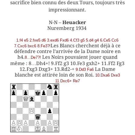
sacrifice bien connu des deux Tours, toujours très
impressionnant.
N-N –
Heuacker
Nuremberg 1934
1.f4 e5 2.fxe5 d6 3.exd6 Fxd6 4.Cf3 g5 5.d4 g4 6.Ce5 Cc6
Les Blancs cherchent déjà à ce
7.Cxc6 bxc6 8.Fe3?!
défendre contre l’arrivée de la Dame noire en
h4.
Les Noirs pouvaient jouer quand
8…De7?!
même : 8…Dh4+! 9.Ff2 g3 10.Fe3 gxh2+ 11.Ff2 Fg3
12.Fxg3 Dxg3+ 13.Rd2-+
La Dame
9.Dd3 Fa6
blanche est attirée loin de son Roi.
10.Dxa6 Dxe3
11.Dxc6+ Re7