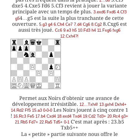
2…d6
dxe5 4.Cxe5 Fd6 5.Cf3 revient à jouer la variante
principale avec un temps de plus.
3.exd6 Fxd6 4.Cf3
4…g5 est la suite la plus tranchante de cette
g5
ouverture.
8.Cxg6 est
5.g3 g4 6.Ch4 Ce7 7.d4 Cg6 8.Cg2
aussi très joué.
Cc6 9.e3 h5 10.Fd3 h4 11.Fxg6 fxg6
12.Cxh4?!
Permet aux Noirs d’obtenir une avance de
développement irrésistible.
12…Txh4! 13.gxh4 Dxh4+
Les Noirs jouent à cinq contre 1
14.Rd2 Ff5 15.a3 0-0-0
!
16.Rc3 Fe5 17.b4 Cxd4 18.exd4 Txd4 19.Cd2 Td3+ 20.Rc4 g3+
C’est mat après : 23.b5
21.Rb5 Fd7+ 22.Ra5 Td5+ 0-1
Txb5++
La « petite » partie suivante nous offre le