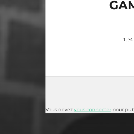
GAM
1.e4
Vous devez
vous connecter
pour pub