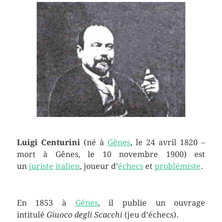
Luigi Centurini
(né à
Gênes
, le
24 avril 1820
–
mort à Gênes, le
10 novembre 1900
) est
un
juriste
italien
, joueur d’
échecs
et
problémiste
.
En 1853 à
Gênes
, il publie un ouvrage
intitulé
Giuoco degli Scacchi
(jeu d’échecs).