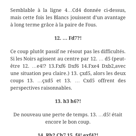
Semblable à la ligne 4…Cd4 donnée ci-dessus,
mais cette fois les Blancs jouissent d’un avantage
à long terme grâce à la paire de Fous.
12. … Fd7?!
Ce coup plutôt passif ne résout pas les difficultés.
Si les Noirs agissent au centre par 12. … d5 (peut-
être 12. …e4!? 13.Fxf6 Dxf6 14.Fxe4 Dxb2,avec
une situation peu claire.) 13. çxd5, alors les deux
coups 13. …çxd5 et 13. … Cxd5 offrent des
perspectives raisonnables.
13. h3 h6?!
De nouveau une perte de temps. 13. …d5! était
encore le bon coup.
14. Rh2 Ch7 15. f4! exf4?!