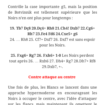
Contrôle la case importante g5, mais la position
de Botvinnik est tellement supérieure que les
Noirs n’en ont plus pour longtemps :
19. Tb7 Dç8 20.Dç4+ Rh8 21.Ch4! Dxb7 22.Cg6+
Rh7 23.Fe4 Fd6 24.Cxe5+ g6
24. … Rh8 25. Cf7+ Dxf7 26. Dxf7 est sans espoir
pour les Noirs.
25. Fxg6+ Rg7 26. Fxh6+ 1-0
Les Noirs perdent
tout après 26. … Rxh6 27. Dh4+ Rg7 28.Dh7+ Rf8
29.Dxb7, +-.
Contre attaque au centre
Une fois de plus, les Blancs se lancent dans une
approche hypermoderne en encourageant les
Noirs à occuper le centre, avec l’idée d’attaquer
sur les flancs, mais maintenant ils omettent le