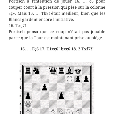
Portisch a l’intention de jouer 16. … c6 pour
couper court à la pression qui pèse sur la colonne
«ç». Mais 15. … Tb8! était meilleur, bien que les
Blancs gardent encore l’initiative.
16. Txç7!
Portisch pensa que ce coup n’était pas jouable
parce que la Tour est maintenant prise au piège.
16. … Fç6 17. T1xç6! bxç6 18. 2 Txf7!!