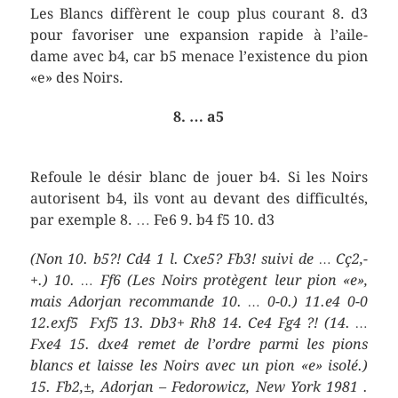
Les Blancs diffèrent le coup plus courant 8. d3
pour favoriser une expansion rapide à l’aile-
dame avec b4, car b5 menace l’existence du pion
«e» des Noirs.
8. … a5
Refoule le désir blanc de jouer b4. Si les Noirs
autorisent b4, ils vont au devant des difficultés,
par exemple 8. … Fe6 9. b4 f5 10. d3
(Non 10. b5?! Cd4 1 l. Cxe5? Fb3! suivi de … Cç2,-
+.) 10. … Ff6 (Les Noirs protègent leur pion «e»,
mais Adorjan recommande 10. … 0-0.) 11.e4 0-0
12.exf5 Fxf5 13. Db3+ Rh8 14. Ce4 Fg4 ?! (14. …
Fxe4 15. dxe4 remet de l’ordre parmi les pions
blancs et laisse les Noirs avec un pion «e» isolé.)
15. Fb2,±, Adorjan – Fedorowicz, New York 1981 .