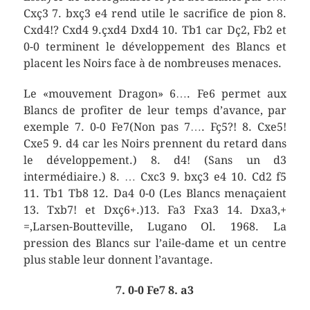
Cxç3 7. bxç3 e4 rend utile le sacrifice de pion 8.
Cxd4!? Cxd4 9.çxd4 Dxd4 10. Tb1 car Dç2, Fb2 et
0-0 terminent le développement des Blancs et
placent les Noirs face à de nombreuses menaces.
Le «mouvement Dragon» 6…. Fe6 permet aux
Blancs de profiter de leur temps d’avance, par
exemple 7. 0-0 Fe7(Non pas 7…. Fç5?! 8. Cxe5!
Cxe5 9. d4 car les Noirs prennent du retard dans
le développement.) 8. d4! (Sans un d3
intermédiaire.) 8. … Cxc3 9. bxç3 e4 10. Cd2 f5
11. Tb1 Tb8 12. Da4 0-0 (Les Blancs menaçaient
13. Txb7! et Dxç6+.)13. Fa3 Fxa3 14. Dxa3,+
=,Larsen-Boutteville, Lugano Ol. 1968. La
pression des Blancs sur l’aile-dame et un centre
plus stable leur donnent l’avantage.
7. 0-0 Fe7 8. a3