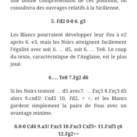
une bonne compréhension de ces positions, on
consultera des ouvrages relatifs à la Sicilienne.
5. Fd2 0-0 6. g3
Les Blancs pourraient développer leur Fou à e2
après 6. e3, mais les Noirs atteignent facilement
l’égalité avec soit 6. … d5, soit 6. … Te8. Le coup
du texte, caractéristique de l’Anglaise, est le plus
joué.
6…. Te8 7.Fg2 d6
Si les Noirs tentent … d5 avec7. … Fxç3 8.Fxç3 d5
alors 9.cxd5! Cxd5 10. Fd2, + =, et les Blancs
gardent simplement la paire de Fous avec un
avantage minime.
8.0-0 Cd4 9.a3! Fxc3 10.Fxc3 Cxf3+ 11.Fxf3 ç6
12.Fg2+=