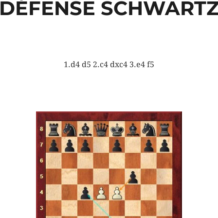
DÉFENSE SCHWART
1.d4 d5 2.c4 dxc4 3.e4 f5