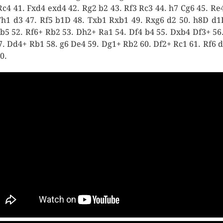
Rc4 41. Fxd4 exd4 42. Rg2 b2 43. Rf3 Rc3 44. h7 Cg6 45. Re
Th1 d3 47. Rf5 b1D 48. Txb1 Rxb1 49. Rxg6 d2 50. h8D d1
b5 52. Rf6+ Rb2 53. Dh2+ Ra1 54. Df4 b4 55. Dxb4 Df3+ 56
7. Dd4+ Rb1 58. g6 De4 59. Dg1+ Rb2 60. Df2+ Rc1 61. Rf6 d
0.