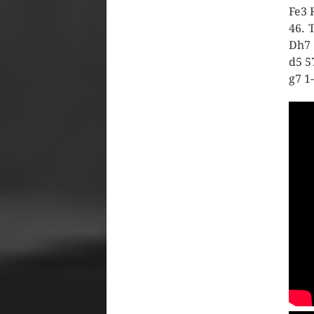
Fe3 
46. 
Dh7 
d5 5
g7 1-