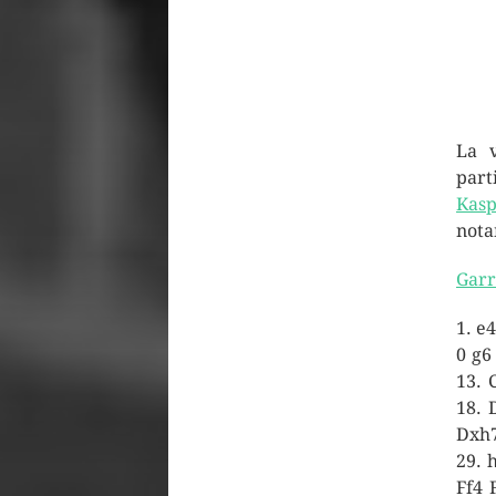
La 
part
Kasp
nota
Garr
1. e
0 g6
13. 
18. 
Dxh7
29. 
Ff4 