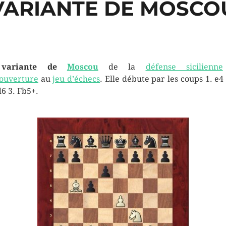
VARIANTE DE MOSCO
a
variante de
Moscou
de la
défense sicilienne
ouverture
au
jeu d’échecs
. Elle débute par les coups 1. e4 
d6 3. Fb5+.