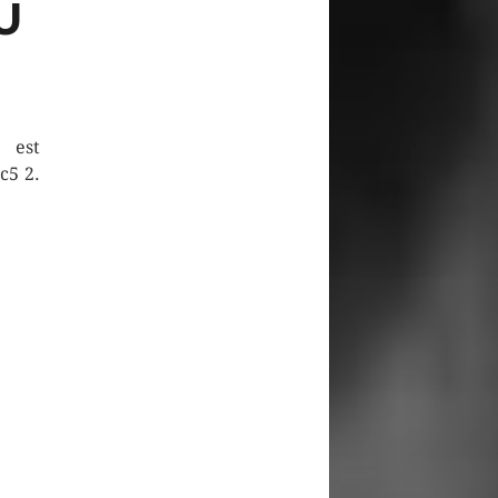
U
est
c5 2.