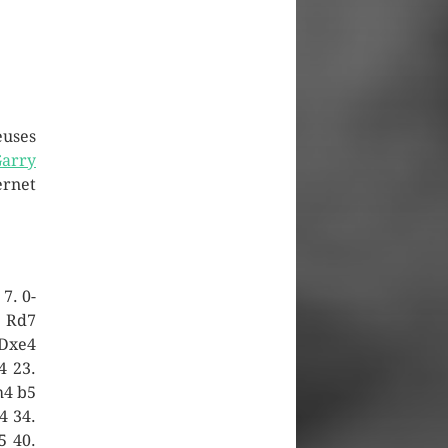
uses
arry
ernet
7. 0-
+ Rd7
 Dxe4
4 23.
h4 b5
4 34.
5 40.