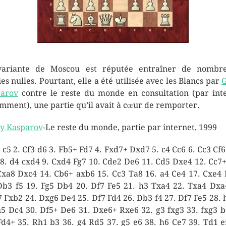
variante de Moscou est réputée entraîner de nombre
ies nulles. Pourtant, elle a été utilisée avec les Blancs par
G
arov
contre le reste du monde en consultation (par int
mment), une partie qu’il avait à cœur de remporter.
y Kasparov
-Le reste du monde, partie par internet, 1999
4 c5 2. Cf3 d6 3. Fb5+ Fd7 4. Fxd7+ Dxd7 5. c4 Cc6 6. Cc3 Cf6 
 8. d4 cxd4 9. Cxd4 Fg7 10. Cde2 De6 11. Cd5 Dxe4 12. Cc7
Cxa8 Dxc4 14. Cb6+ axb6 15. Cc3 Ta8 16. a4 Ce4 17. Cxe4
Db3 f5 19. Fg5 Db4 20. Df7 Fe5 21. h3 Txa4 22. Txa4 Dxa
 Fxb2 24. Dxg6 De4 25. Df7 Fd4 26. Db3 f4 27. Df7 Fe5 28. 
h5 Dc4 30. Df5+ De6 31. Dxe6+ Rxe6 32. g3 fxg3 33. fxg3 b
Fd4+ 35. Rh1 b3 36. g4 Rd5 37. g5 e6 38. h6 Ce7 39. Td1 e