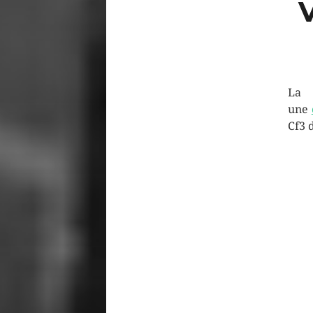
L
une
Cf3 