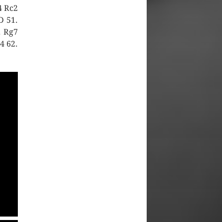
4 Rc2
D 51.
. Rg7
4 62.