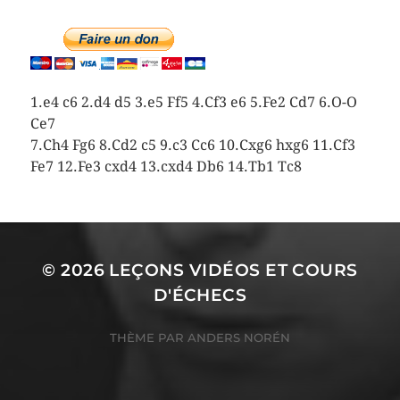
1.e4 c6 2.d4 d5 3.e5 Ff5 4.Cf3 e6 5.Fe2 Cd7 6.O-O
Ce7
7.Ch4 Fg6 8.Cd2 c5 9.c3 Cc6 10.Cxg6 hxg6 11.Cf3
Fe7 12.Fe3 cxd4 13.cxd4 Db6 14.Tb1 Tc8
© 2026
LEÇONS VIDÉOS ET COURS
D'ÉCHECS
THÈME PAR
ANDERS NORÉN