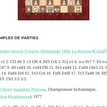
MPLES DE PARTIES
1
Benko
–
Georgi Tringov
,
Olympiade 1966
,
La Havane
(
Cuba
)
 c5 2. Cf3 d6 3. c3 Cf6 4. Fd3 Cc6 5. Fc2 e5 6. o-o Fe7 7. h3 o-
Cd7 9. d4 cxd4 10. cxd4 Ff6 11. Fe3 exd4 12. Cxd4 Cde5 13. 
 14. Fxd4 Fe6 15. Te3 Cc6 16. Fxf6 Dxf6 17. Tc3 Tad8 18. Df
19. Cb3 1/2-1/2.
l Short
–
Jonathan Penrose
, Championnat britannique,
hton
(
Angleterre
), 1977