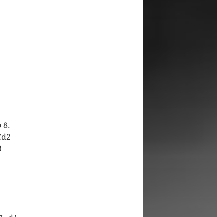
o 8.
Cd2
3