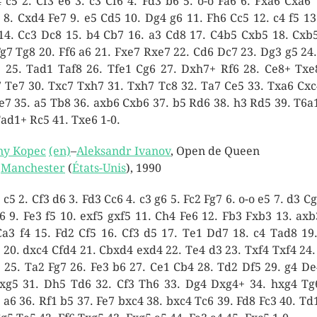
4 c5 2. Cf3 e6 3. c3 Cf6 4. Fd3 b6 5. o-o Fa6 6. Fxa6 Cxa6 
 8. Cxd4 Fe7 9. e5 Cd5 10. Dg4 g6 11. Fh6 Cc5 12. c4 f5 13
14. Cc3 Dc8 15. b4 Cb7 16. a3 Cd8 17. C4b5 Cxb5 18. Cxb
Fg7 Tg8 20. Ff6 a6 21. Fxe7 Rxe7 22. Cd6 Dc7 23. Dg3 g5 24
 25. Tad1 Taf8 26. Tfe1 Cg6 27. Dxh7+ Rf6 28. Ce8+ Txe
 Te7 30. Txc7 Txh7 31. Txh7 Tc8 32. Ta7 Ce5 33. Txa6 Cxc
e7 35. a5 Tb8 36. axb6 Cxb6 37. b5 Rd6 38. h3 Rd5 39. T6a
Tad1+ Rc5 41. Txe6 1-0.
ny Kopec
(en)
–
Aleksandr Ivanov
, Open de Queen
,
Manchester
(
États-Unis
), 1990
 c5 2. Cf3 d6 3. Fd3 Cc6 4. c3 g6 5. Fc2 Fg7 6. o-o e5 7. d3 C
6 9. Fe3 f5 10. exf5 gxf5 11. Ch4 Fe6 12. Fb3 Fxb3 13. axb
Ca3 f4 15. Fd2 Cf5 16. Cf3 d5 17. Te1 Dd7 18. c4 Tad8 19
 20. dxc4 Cfd4 21. Cbxd4 exd4 22. Te4 d3 23. Txf4 Txf4 24.
 25. Ta2 Fg7 26. Fe3 b6 27. Ce1 Cb4 28. Td2 Df5 29. g4 De
xg5 31. Dh5 Td6 32. Cf3 Th6 33. Dg4 Dxg4+ 34. hxg4 Tg
 a6 36. Rf1 b5 37. Fe7 bxc4 38. bxc4 Tc6 39. Fd8 Fc3 40. Td