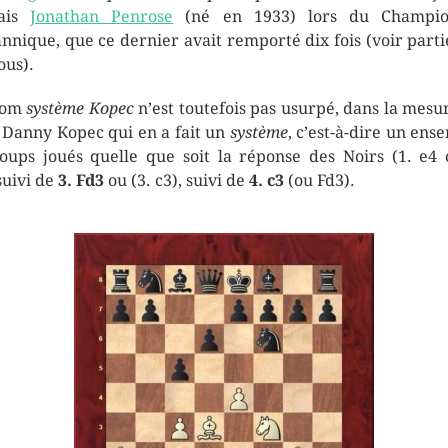
lais
Jonathan Penrose
(né en 1933) lors du Champio
annique, que ce dernier avait remporté dix fois (voir partie
ous).
nom
système Kopec
n’est toutefois pas usurpé, dans la mesu
t Danny Kopec qui en a fait un
système
, c’est-à-dire un ens
oups joués quelle que soit la réponse des Noirs (1. e4
uivi de
3. Fd3
ou (3. c3), suivi de
4. c3
(ou Fd3).