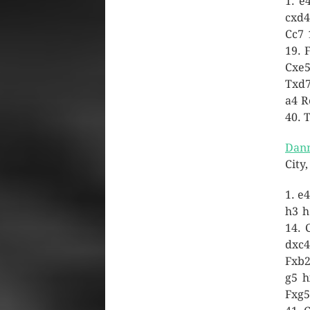
1. e
cxd4
Cc7 
19. 
Cxe5
Txd7
a4 R
40. 
Dan
City
1. e4
h3 h
14. 
dxc4
Fxb2
g5 h
Fxg5