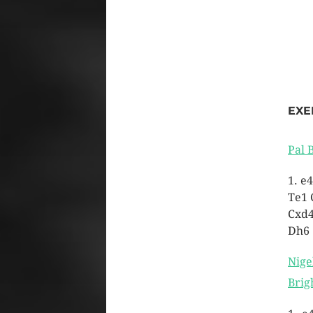
EXE
Pal 
1. e4
Te1 
Cxd4
Dh6 
Nige
Brig