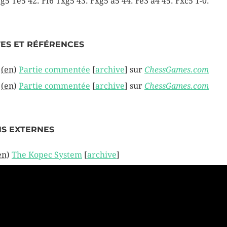
Cg5 Te5 42. Ff6 Txg5 43. Fxg5 a5 44. Fe3 a4 45. Fxc5 1-0.
ES ET RÉFÉRENCES
(en)
Partie commentée
[
archive
]
sur
ChessGames.com
(en)
Partie commentée
[
archive
]
sur
ChessGames.com
NS EXTERNES
en)
The Kopec System
[
archive
]