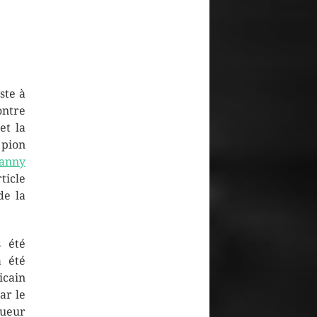
ste à
ntre
et la
 pion
anny
ticle
e la
 été
à été
cain
ar le
oueur