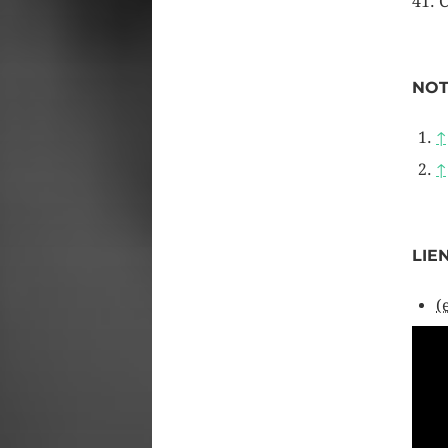
41. 
NOT
↑
↑
LIE
(