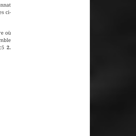
nnat
s ci-
re où
emble
 c5
2.