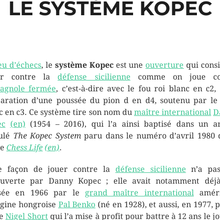
LE SYSTÈME KOPEC
eu d’échecs
, le
système Kopec
est une
ouverture
qui consi
ter contre la
défense sicilienne
comme on joue co
agnole fermée
, c’est-à-dire avec le fou roi blanc en c2, 
aration d’une poussée du pion d en d4, soutenu par le
c en c3. Ce système tire son nom du
maître international
D
ec
(en)
(1954 – 2016), qui l’a ainsi baptisé dans un ar
tulé
The Kopec System
paru dans le numéro d’
avril 1980
d
ue
Chess Life
(en)
.
te façon de jouer contre la
défense sicilienne
n’a pas
uverte par Danny Kopec ; elle avait notamment déj
lisée en 1966 par le
grand maître international
améri
igine hongroise
Pal Benko
(né en 1928), et aussi, en 1977, p
ne
Nigel Short
qui l’a mise à profit pour battre à 12 ans le j