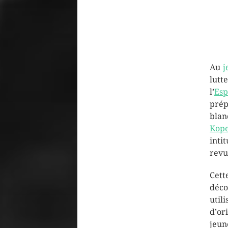
Au
j
lut
l’
Esp
prép
blan
Kop
inti
rev
Cet
déco
uti
d’or
jeu