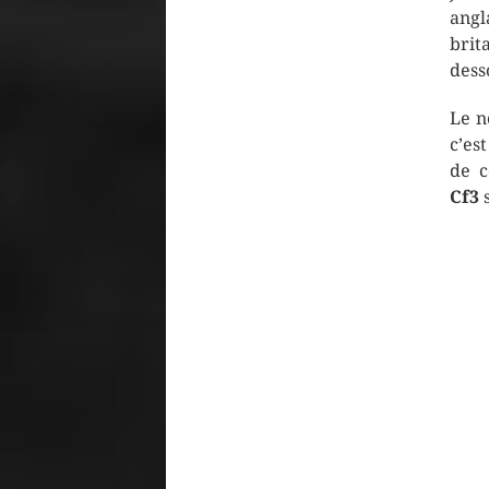
ang
brit
dess
Le 
c’es
de c
Cf3
s