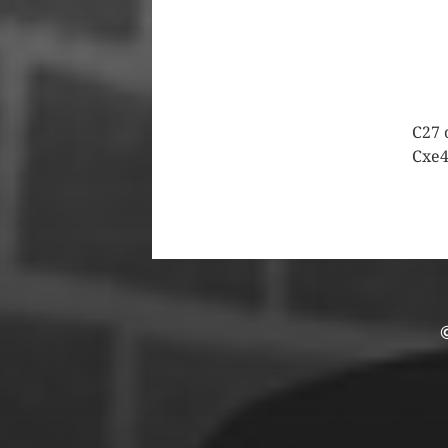
C27 
Cxe4