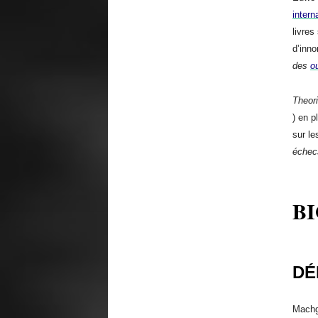
intern
livres
d’inn
des
o
Theor
) en 
sur le
échec
B
DÉ
Machg