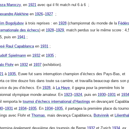
eza Maroczy
, en
1921
avec qui il fit match nul 6 à 6 ;
lexandre Alekhine
en
1926
–
1927
;
fim Bogoljubov
à trois reprises : en
1928
(championnat du monde de la
Fédéra
ternationale des échecs
) et
1928
–
1929
, match perdus sur le même score : 4,
5, puis en
1941
;
osé Raul Capablanca
en
1931
;
udolf Spielmann
en
1932
et
1935
;
lo Flohr
en
1932
et
1937
(exhibition).
21
à
1935
, Euwe fut sans interruption champion d’échecs des Pays-Bas, et
ta ce titre douze fois dans toute sa carrière, et travailla beaucoup dans son 
rvice du jeu d’échecs. En
1928
, à
La Haye
, il gagna pour la première fois le
ionnat olympique monde amateur. En
1923
–
1924
, puis en
1930
–
1931
et
193
 il remporta le
tournoi d’échecs international d’Hastings
en devançant Capabla
30
–
1931
et
1934
–
1935
. En
1934
–
1935
, il partagea la première place du tourno
tings avec Flohr et
Thomas
, mais devança Capablanca,
Botvinnik
et
Lilientha
termina également deuxième des tournois de Berne
1932
et Zurich
1934
,
ex