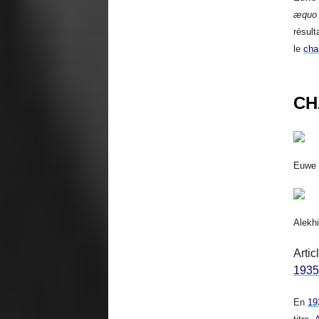
æquo
résult
le
cha
CH
Euwe 
Alekh
Artic
1935
En
19