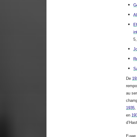
G
A
E
in
5,
J
R
Sa
De
19
rempor
au se
champ
1935
,
en
19
d’Has
Euwe 