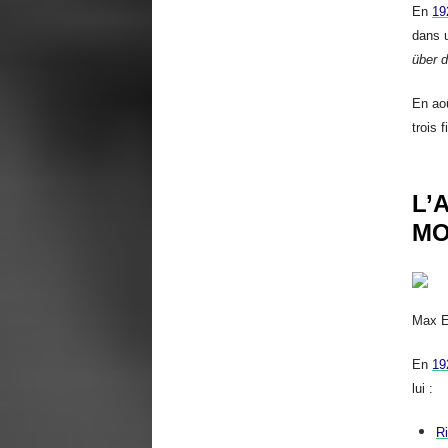
En
19
dans u
über 
En ao
trois 
L’
MO
Max E
En
19
lui :
Ri