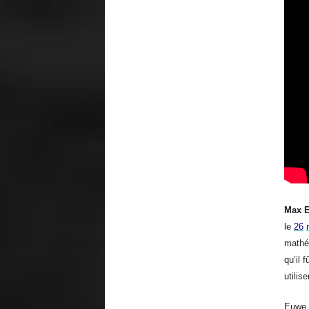
Max 
le
26
mathém
qu’il 
utilis
Euwe a