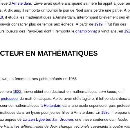
lieue d’
Amsterdam
. Euwe avait quatre ans quand sa mère lui apprit à jouer a
. À dix ans, il remporta un tournoi le jour de Noël sans perdre une partie. À pa
18
, il étudia les mathématiques à Amsterdam, interrompant brièvement ses é
pouvoir consacrer plus de temps aux échecs. À partir de
1919
, il fut l’un des
urs joueurs des Pays-Bas dont il remporta le
championnat
à vingt ans, en
19
CTEUR EN MATHÉMATIQUES
uwe, sa femme et ses petits-enfants en 1966
ovembre
1923
, Euwe obtint son doctorat en mathématiques
cum laude
, et il
t
professeur
de mathématiques. Après avoir été stagiaire, il fut pendant deux 
sseur de mathématiques à
Rotterdam
dans une école supérieure, puis profess
matiques dans un lycée pour jeunes filles à Amsterdam. En
1926
, il prépara 
au auprès de
Luitzen Egbertus Jan Brouwer
, une thèse soutenue
cum laude
,
lée
Variantes différentielles de deux champs vectoriels covariants à quatre var