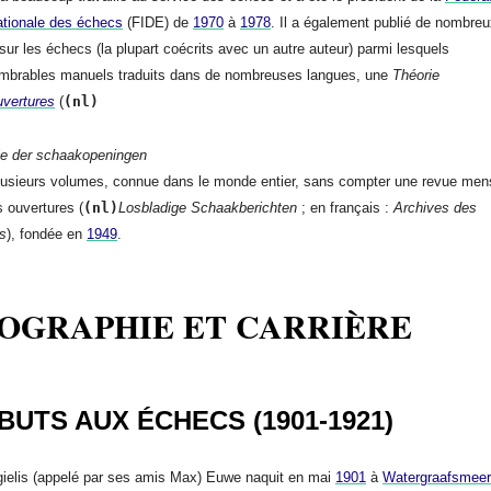
ationale des échecs
(FIDE) de
1970
à
1978
. Il a également publié de nombre
 sur les échecs (la plupart coécrits avec un autre auteur) parmi lesquels
ombrables manuels traduits dans de nombreuses langues, une
Théorie
uvertures
(
(nl)
ie der schaakopeningen
plusieurs volumes, connue dans le monde entier, sans compter une revue men
s ouvertures (
(nl)
Losbladige Schaakberichten
; en français :
Archives des
s
), fondée en
1949
.
IOGRAPHIE ET CARRIÈRE
BUTS AUX ÉCHECS (1901-1921)
ielis (appelé par ses amis Max) Euwe naquit en mai
1901
à
Watergraafsmeer