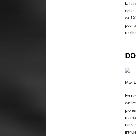
la ban
échecs
de
19
pour 
meille
DO
Max E
En n
devin
profe
mathé
nouve
intitu