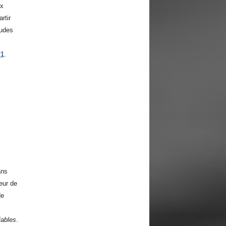
ux
rtir
tudes
21
.
ans
eur de
de
iables
.