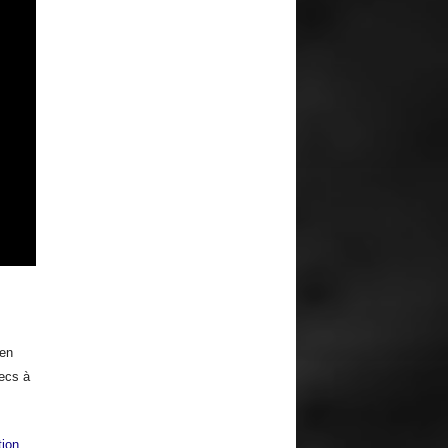
ien
hecs à
tion