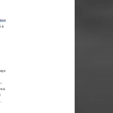
tion
5 à
pays
4
–
nca
i
l
.