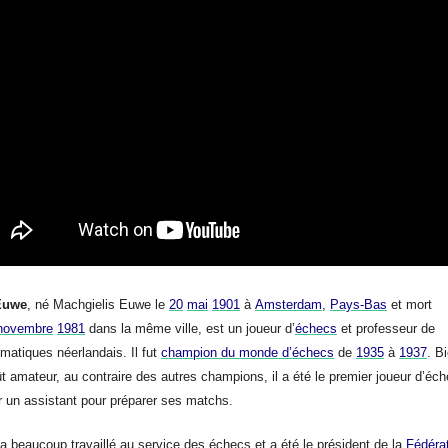
Euwe
, né Machgielis Euwe le
20
mai
1901
à
Amsterdam
,
Pays-Bas
et mort
novembre
1981
dans la même ville, est un joueur d’
échecs
et professeur de
atiques néerlandais. Il fut
champion du monde d’échecs
de
1935
à
1937
. B
fût amateur, au contraire des autres champions, il a été le premier joueur d’éc
er un assistant pour préparer ses matchs.
 beaucoup travaillé au service des échecs et a été le président de la
Fédéra