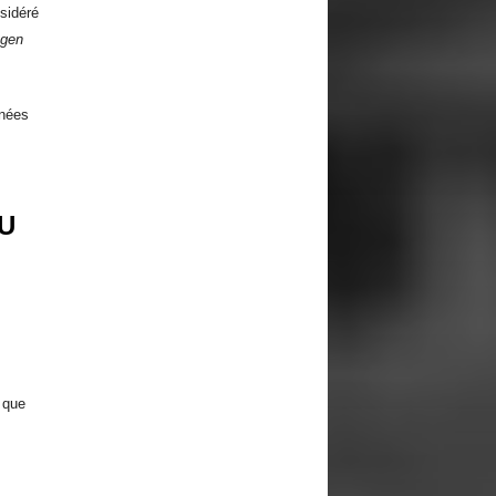
nsidéré
ngen
 nées
U
 que