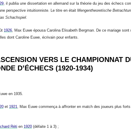
29
, il publia une dissertation en allemand sur la théorie du jeu des échecs co
ne perspective intuitionniste. Le titre en était
Mengentheoretische Betrachtu
das Schachspiel
.
ût
1926
, Max Euwe épousa Carolina Elisabeth Bergman. De ce mariage sont
filles dont Caroline Euwe, écrivain pour enfants.
ASCENSION VERS LE CHAMPIONNAT D
NDE D’ÉCHECS (1920-1934)
uwe en 1935.
20
et
1921
, Max Euwe commença à affronter en match des joueurs plus forts
chard Réti
en
1920
(défaite 1 à 3) ;