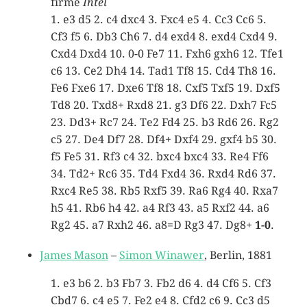
firme
Intel
1. e3 d5 2. c4 dxc4 3. Fxc4 e5 4. Cc3 Cc6 5.
Cf3 f5 6. Db3 Ch6 7. d4 exd4 8. exd4 Cxd4 9.
Cxd4 Dxd4 10. 0-0 Fe7 11. Fxh6 gxh6 12. Tfe1
c6 13. Ce2 Dh4 14. Tad1 Tf8 15. Cd4 Th8 16.
Fe6 Fxe6 17. Dxe6 Tf8 18. Cxf5 Txf5 19. Dxf5
Td8 20. Txd8+ Rxd8 21. g3 Df6 22. Dxh7 Fc5
23. Dd3+ Rc7 24. Te2 Fd4 25. b3 Rd6 26. Rg2
c5 27. De4 Df7 28. Df4+ Dxf4 29. gxf4 b5 30.
f5 Fe5 31. Rf3 c4 32. bxc4 bxc4 33. Re4 Ff6
34. Td2+ Rc6 35. Td4 Fxd4 36. Rxd4 Rd6 37.
Rxc4 Re5 38. Rb5 Rxf5 39. Ra6 Rg4 40. Rxa7
h5 41. Rb6 h4 42. a4 Rf3 43. a5 Rxf2 44. a6
Rg2 45. a7 Rxh2 46. a8=D Rg3 47. Dg8+
1-0
.
James Mason
–
Simon Winawer
, Berlin, 1881
1. e3 b6 2. b3 Fb7 3. Fb2 d6 4. d4 Cf6 5. Cf3
Cbd7 6. c4 e5 7. Fe2 e4 8. Cfd2 c6 9. Cc3 d5