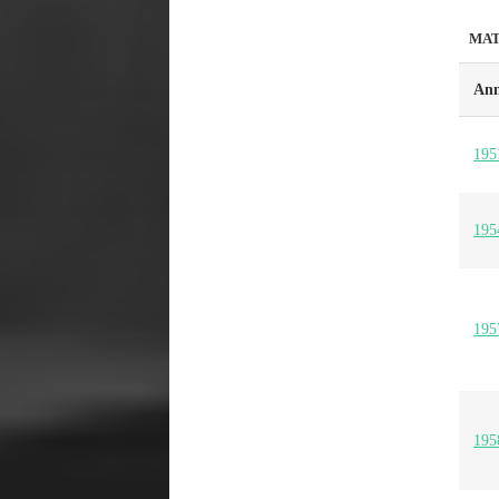
MAT
Ann
195
195
195
195