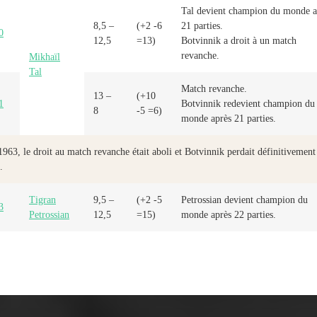
Tal devient champion du monde a
8,5 –
(+2 -6
21 parties.
0
12,5
=13)
Botvinnik a droit à un match
revanche.
Mikhaïl
Tal
Match revanche.
13 –
(+10
1
Botvinnik redevient champion du
8
-5 =6)
monde après 21 parties.
963, le droit au match revanche était aboli et Botvinnik perdait définitivement
.
Tigran
9,5 –
(+2 -5
Petrossian devient champion du
3
Petrossian
12,5
=15)
monde après 22 parties.