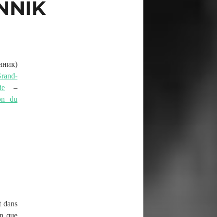
INNIK
нник
)
rand-
ie
–
on du
t dans
en que