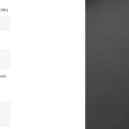
COU)
onde