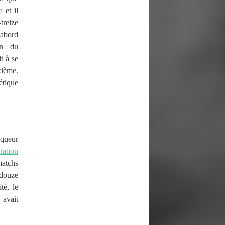
h
et il
treize
d’abord
on du
it à se
xième.
étique
nqueur
ration
matchs
 douze
té, le
 avait