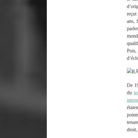
d’ori
reçut
ans, 
parl
mon
quali
Puis,
d’éch
De 19
du
t
inter
étaie
point
tenan
droit