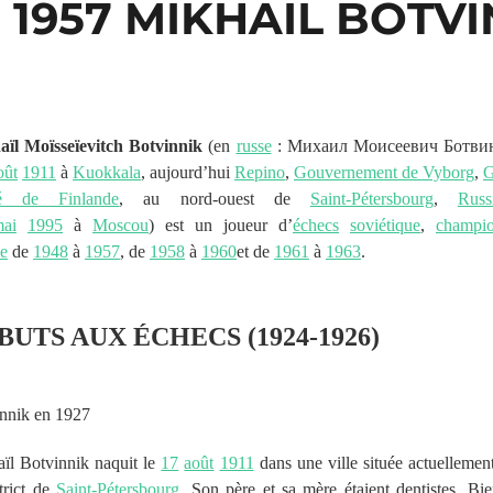
 1957 MIKHAIL BOTV
ïl Moïsseïevitch Botvinnik
(en
russe
:
Михаил Моисеевич Ботви
oût
1911
à
Kuokkala
, aujourd’hui
Repino
,
Gouvernement de Vyborg
,
G
é de Finlande
, au nord-ouest de
Saint-Pétersbourg
,
Russ
ai
1995
à
Moscou
) est un joueur d’
échecs
soviétique
,
champi
e
de
1948
à
1957
, de
1958
à
1960
et de
1961
à
1963
.
BUTS AUX ÉCHECS (1924-1926)
nnik en 1927
ïl Botvinnik naquit le
17
août
1911
dans une ville située actuellemen
strict de
Saint-Pétersbourg
. Son père et sa mère étaient dentistes. Bi