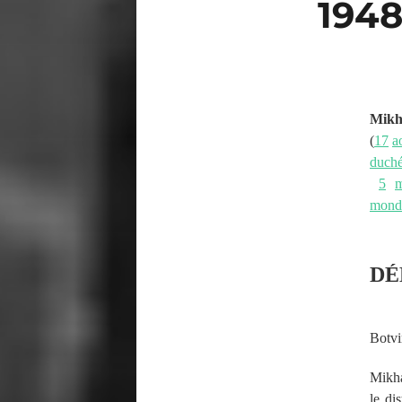
1948
Mikha
(
17
a
duch
5
m
mond
DÉ
Botvi
Mikha
le di