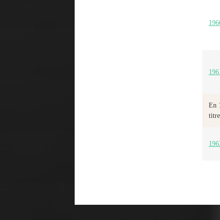
196
196
En 1
titre
196