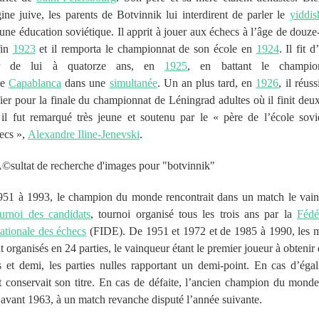
gine juive, les parents de Botvinnik lui interdirent de parler le
yiddis
 une éducation soviétique. Il apprit à jouer aux échecs à l’âge de douze-
fin
1923
et il remporta le championnat de son école en
1924
. Il fit 
er de lui à quatorze ans, en
1925
, en battant le champi
de
Capablanca
dans une
simultanée
. Un an plus tard, en
1926
, il réuss
fier pour la finale du championnat de Léningrad adultes où il finit deu
 il fut remarqué très jeune et soutenu par le « père de l’école sovi
ecs »,
Alexandre Iline-Jenevski
.
51 à 1993, le champion du monde rencontrait dans un match le vai
ournoi des candidats
, tournoi organisé tous les trois ans par la
Fédé
nationale des échecs
(FIDE). De 1951 et 1972 et de 1985 à 1990, les 
nt organisés en 24 parties, le vainqueur étant le premier joueur à obtenir
s et demi, les parties nulles rapportant un demi-point. En cas d’égali
t conservait son titre. En cas de défaite, l’ancien champion du monde
, avant 1963, à un match revanche disputé l’année suivante.