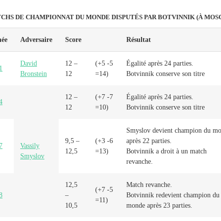
CHS DE CHAMPIONNAT DU MONDE DISPUTÉS PAR BOTVINNIK (À MOS
ée
Adversaire
Score
Résultat
David
12 –
(+5 -5
Égalité après 24 parties.
1
Bronstein
12
=14)
Botvinnik conserve son titre
12 –
(+7 -7
Égalité après 24 parties.
4
12
=10)
Botvinnik conserve son titre
Smyslov devient champion du m
9,5 –
(+3 -6
après 22 parties.
7
Vassily
12,5
=13)
Botvinnik a droit à un match
Smyslov
revanche.
12,5
Match revanche.
(+7 -5
8
–
Botvinnik redevient champion du
=11)
10,5
monde après 23 parties.