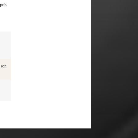
près
 son