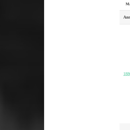
M
Ann
188