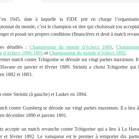
u’en 1945, date à laquelle la FIDE prit en charge l’organisati
ionnat du monde, c’est le champion en titre qui choisissait (ou acceptai
enger et posait ses propres conditions (financières et droit à match revan
les détaillés :
Championnat du monde d’échecs 1889
,
Championn
e d’échecs 1890-1891
et
Championnat du monde d’échecs 1892
.
emier match contre Tchigorine se déroule sur vingt parties maximum. Il 
Havane en janvier et février 1889. Steinitz a choisi Tchigorine qui l
 en 1882 et 1883.
 entre Steinitz (à gauche) et Lasker en 1894.
tch contre Gunsberg se déroule sur vingt parties maximum. Il a lieu
en décembre 1890 et janvier 1891.
itz accepte un match revanche contre Tchigorine qui a lieu à La Hav
er et février 1892. Le vainqueur est le premier à remporter dix partie