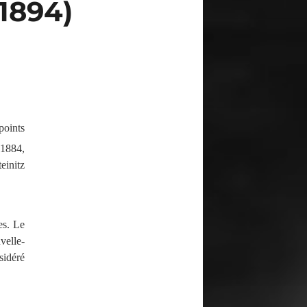
1894)
points
1884,
einitz
es. Le
velle-
sidéré