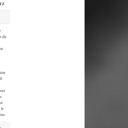
TZ
e
n du
eu
mier
10
core
s
ur.
 le
ies.