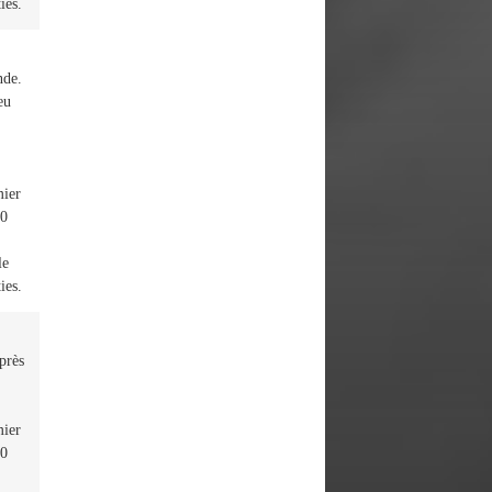
ies.
nde.
eu
mier
10
le
ies.
près
mier
10