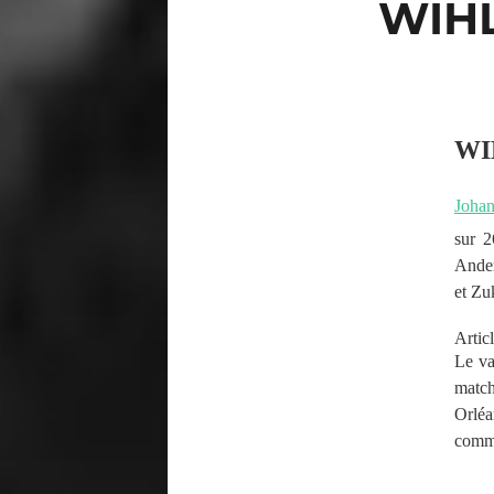
WIHL
WI
Johan
sur 2
Ander
et Zu
Articl
Le va
match
Orlé
comme