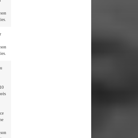
r
 son
ies.
r
 son
ies.
au
 10
près
 ce
ne
 son