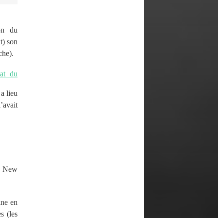
on du
t) son
che).
at du
a lieu
’avait
 à New
ane en
s (les