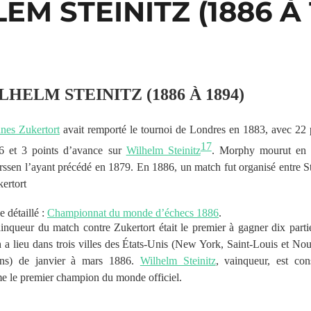
EM STEINITZ (1886 À 
LHELM STEINITZ (1886 À 1894)
nes Zukertort
avait remporté le tournoi de Londres en 1883, avec 22 
17
6 et 3 points d’avance sur
Wilhelm Steinitz
. Morphy mourut en 
ssen l’ayant précédé en 1879. En 1886, un match fut organisé entre St
kertort
e détaillé :
Championnat du monde d’échecs 1886
.
inqueur du match contre Zukertort était le premier à gagner dix parti
 a lieu dans trois villes des États-Unis (New York, Saint-Louis et Nou
ans) de janvier à mars 1886.
Wilhelm Steinitz
, vainqueur, est con
 le premier champion du monde officiel.