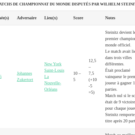
ATCHS DE CHAMPIONNAT DU MONDE DISPUTÉS PAR WILHELM STEINI
ée(s)
Adversaire
Lieu(x)
Score
Notes
Steinitz devient l
premier champio
monde officiel.
Le match avait li
dans trois villes
12,5
New York
différentes.
–
Saint-Louis
Était proclamé
Johannes
10 –
7,5
6
La
vainqueur le pre
Zukertort
5
(+10
Nouvelle-
joueur à gagner 
-5
Orléans
parties.
=5)
Match nul si le s
était de 9 victoire
pour chaque joue
Steinitz remporte
titre après 20 part