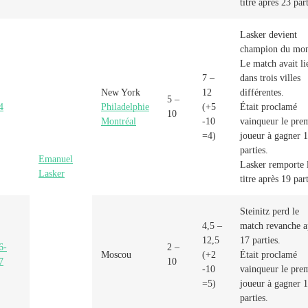
titre après 23 part
Lasker devient
champion du mo
Le match avait li
7 –
dans trois villes
New York
12
différentes.
5 –
4
Philadelphie
(+5
Était proclamé
10
Montréal
-10
vainqueur le pre
=4)
joueur à gagner 
parties.
Emanuel
Lasker remporte 
Lasker
titre après 19 part
Steinitz perd le
4,5 –
match revanche a
12,5
17 parties.
6-
2 –
Moscou
(+2
Était proclamé
7
10
-10
vainqueur le pre
=5)
joueur à gagner 
parties.