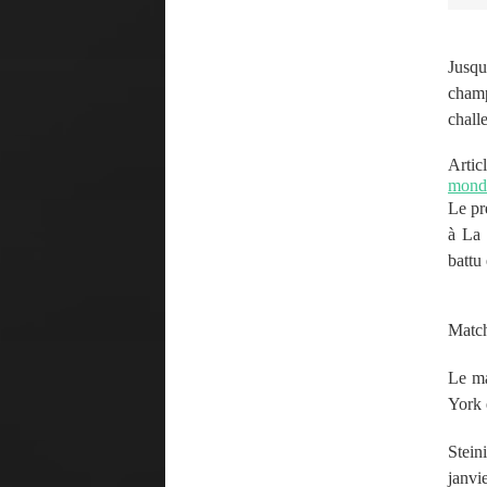
Jusq
champ
chall
Artic
mond
Le pr
à La 
battu
Match
Le ma
York 
Stein
janvi