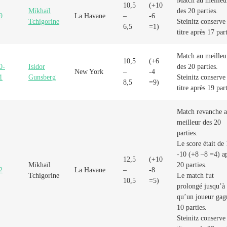
Match au meilleu
10,5
(+10
Mikhaïl
des 20 parties.
9
La Havane
–
-6
Tchigorine
Steinitz conserve
6,5
=1)
titre après 17 part
Match au meilleu
10,5
(+6
0-
Isidor
des 20 parties.
New York
–
-4
1
Gunsberg
Steinitz conserve
8,5
=9)
titre après 19 part
Match revanche 
meilleur des 20
parties.
Le score était de
-10 (+8 –8 =4) a
12,5
(+10
Mikhaïl
20 parties.
2
La Havane
–
-8
Tchigorine
Le match fut
10,5
=5)
prolongé jusqu’à
qu’un joueur gag
10 parties.
Steinitz conserve