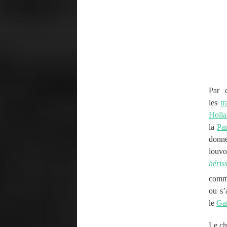
Par 
les
tr
Holla
la
Par
donne
louv
héris
comm
ou s’
le
Ga
Le ch