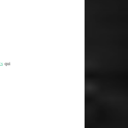
cs
qui