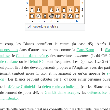
ce coup, les Blancs contrôlent le centre (la case d5). Après 1
anspositions
dans d’autres ouvertures comme la
Caro-Kann
ou la
Sl
ndaise
, le
Gambit dame refusé
, des ouvertures
indiennes
(1. d4 Cf6 2
tie catalane
ou le
Début Réti
sont fréquentes. Les réponses 1…e5 e
nt plutôt lieu à des développements propres à l’Anglaise, avec des part
oiement (surtout après 1…c5, et notamment ce qu’on appelle le
s
son
). Les Blancs peuvent débuter par 1. c4 pour éviter certaines ouve
1
e la
défense Grünfeld
la
défense nimzo-indienne
(car les Blancs ret
abstiennent de jouer d4), le
Gambit dame accepté
, les
défenses Beno
mbit Benko
.
oix de cette ouverture n’est pas conseillé pour les débutants, qui n’ont 