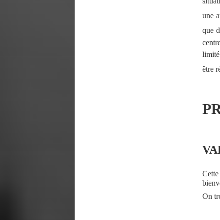
situa
une a
que d
centr
limit
être 
P
VA
Cette
bienv
On tr