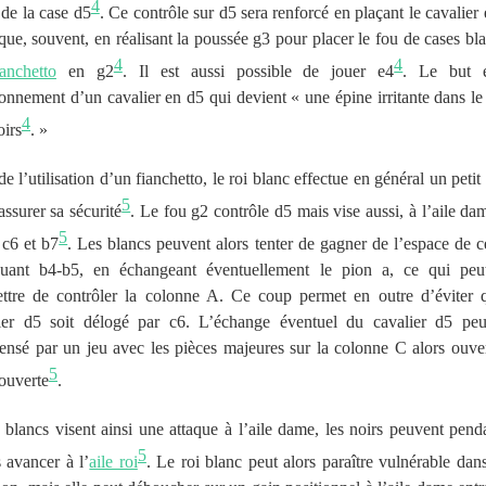
4
 de la case d5
. Ce contrôle sur d5 sera renforcé en plaçant le cavalier 
 que, souvent, en réalisant la poussée g3 pour placer le fou de cases bl
4
4
ianchetto
en g2
. Il est aussi possible de jouer e4
. Le but e
ionnement d’un cavalier en d5 qui devient
« une épine irritante dans l
4
oirs
. »
de l’utilisation d’un fianchetto, le roi blanc effectue en général un petit
5
assurer sa sécurité
. Le fou g2 contrôle d5 mais vise aussi, à l’aile dam
5
 c6 et b7
. Les blancs peuvent alors tenter de gagner de l’espace de c
uant b4-b5, en échangeant éventuellement le pion a, ce qui peu
ttre de contrôler la colonne A. Ce coup permet en outre d’éviter 
ier d5 soit délogé par c6. L’échange éventuel du cavalier d5 peu
nsé par un jeu avec les pièces majeures sur la colonne C alors ouve
5
ouverte
.
s blancs visent ainsi une attaque à l’aile dame, les noirs peuvent pend
5
 avancer à l’
aile roi
. Le roi blanc peut alors paraître vulnérable dans