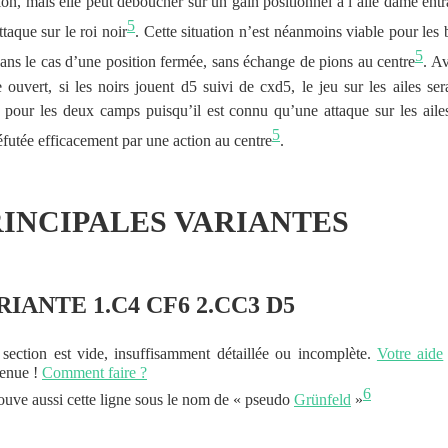
tion, mais elle peut déboucher sur un gain positionnel à l’aile dame entr
5
ttaque sur le roi noir
. Cette situation n’est néanmoins viable pour les 
5
ans le cas d’une position fermée, sans échange de pions au centre
. A
e ouvert, si les noirs jouent d5 suivi de cxd5, le jeu sur les ailes ser
é pour les deux camps puisqu’il est connu qu’une attaque sur les aile
5
réfutée efficacement par une action au centre
.
RINCIPALES VARIANTES
RIANTE 1.C4 CF6 2.CC3 D5
 section est vide, insuffisamment détaillée ou incomplète.
Votre aide
enue !
Comment faire ?
6
ouve aussi cette ligne sous le nom de
« pseudo
Grünfeld
»