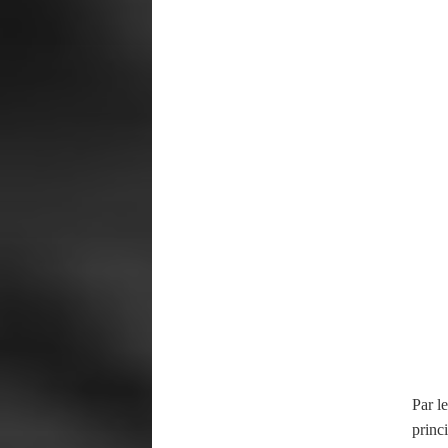
Par l
princ