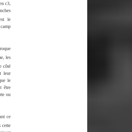
en c3,
anches
st le
e camp
 roque
e, les
e côté
t leur
que le
t être
rte ou
ant ce
 cette