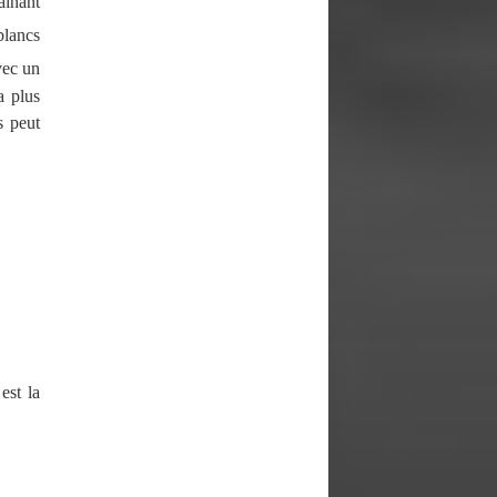
ainant
blancs
vec un
a plus
s peut
est la