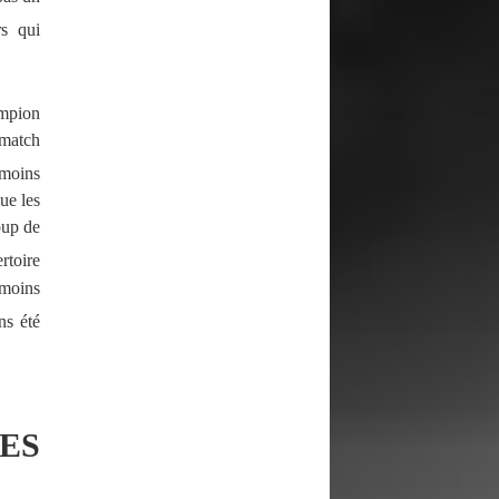
rs qui
mpion
 match
nmoins
ue les
oup de
rtoire
 moins
ns été
ES