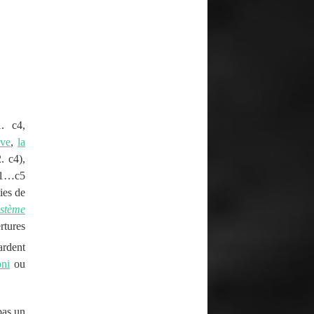
. c4,
ave
,
la
. c4),
t 1…c5
ies de
ystème
rtures
ardent
ni
ou
pas un