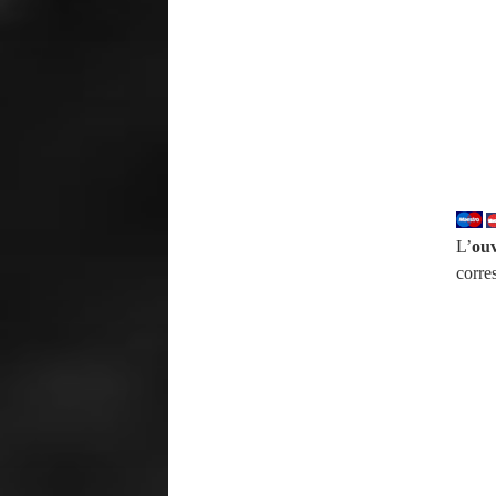
L’
ouv
corr