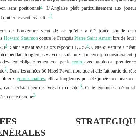
2
bon sens positionnel
. L’Anglaise plaît particulièrement aux joueu
2
 quitter les sentiers battus
.
om de l’ouverture vient de ce qu’elle a été jouée par le cha
is
Howard Staunton
contre le Français
Pierre Saint-Amant
lors de leur
2
3
843
. Saint-Amant avait alors répondu 1…c5
. Cette ouverture a néa
raitée pendant longtemps
« avec suspicion »
par ceux qui considéraient q
s devaient obligatoirement occuper le
centre
avec un pion au premier c
3
tie
. Dans les années 80 Nigel Povah note que si elle fait partie du répe
ombreux
grands maîtres
, elle a longtemps peu été jouée aux niveaux
3
, car il existait peu de livres sur ce sujet
. Cette tendance a néanmoi
3
gée à cette époque
.
DÉES STRATÉGIQU
ÉNÉRALES