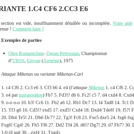
RIANTE 1.C4 CF6 2.CC3 E6
 section est vide, insuffisamment détaillée ou incomplète.
Votre aide
enue !
Comment faire ?
Exemples de parties
Oleg Romanichine
–
Tigran Petrossian
, Championnat
d’
URSS
,
Erevan
(
Arménie
), 1975
Attaque Mikenas
ou
variante Mikenas-Carl
1. c4 Cf6 2. Cc3 e6 3. Cf3 b6 4. e4 (l’
attaque
Mikenas
1. c4 Cf6 2. C
3. e4 par
transposition
) Fb7 5. Fd3!? d6 6. Fc2! c5 7. d4 cxd4 8. Cxd
9. o-o o-o 10. b3! Cc6 11. Fb2 a6 12. Rh1 Dc7 13. f4 Tad8 14. Tc1 
15. Tf3 g6 16. Cd5!? exd5 17. exd5! Cxd4 18. Dxd4 Tde8! 19. f5?! 
20. Dh4 Te5! 21. Dh6 Dc7? 22. Tg3! Fc8 23. Fxe5 dxe5 24. fxg6 fxg
Fxg6! Cg4! 26. Fh5 Tf6 27. Dd2 Tf4 28. d6!? Dg7! 29. d7 Fb7? 30. 
1-0 (il suit 30…exf4 31. Txg4).