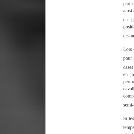
partir
ainsi
en
f
posit
des n
Lors 
pour 
cases
en jo
perme
caval
compe
semi-
Si le
temps