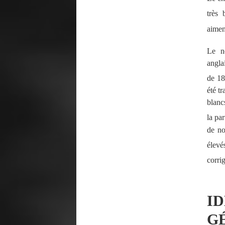
très 
aiment
Le n
angla
de 1
été t
blanc
la par
de n
élevés
corri
I
G