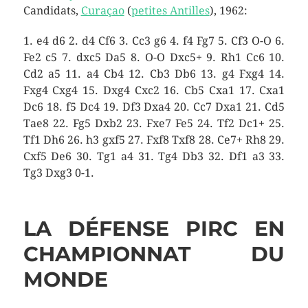
Candidats,
Curaçao
(
petites Antilles
), 1962:
1. e4 d6 2. d4 Cf6 3. Cc3 g6 4. f4 Fg7 5. Cf3 O-O 6.
Fe2 c5 7. dxc5 Da5 8. O-O Dxc5+ 9. Rh1 Cc6 10.
Cd2 a5 11. a4 Cb4 12. Cb3 Db6 13. g4 Fxg4 14.
Fxg4 Cxg4 15. Dxg4 Cxc2 16. Cb5 Cxa1 17. Cxa1
Dc6 18. f5 Dc4 19. Df3 Dxa4 20. Cc7 Dxa1 21. Cd5
Tae8 22. Fg5 Dxb2 23. Fxe7 Fe5 24. Tf2 Dc1+ 25.
Tf1 Dh6 26. h3 gxf5 27. Fxf8 Txf8 28. Ce7+ Rh8 29.
Cxf5 De6 30. Tg1 a4 31. Tg4 Db3 32. Df1 a3 33.
Tg3 Dxg3 0-1.
LA DÉFENSE PIRC EN
CHAMPIONNAT DU
MONDE