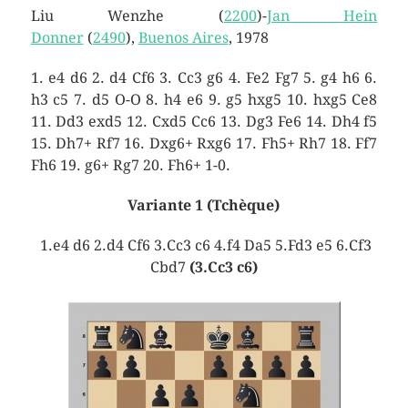
Liu Wenzhe (
2200
)-
Jan Hein
Donner
(
2490
),
Buenos Aires
, 1978
1. e4 d6 2. d4 Cf6 3. Cc3 g6 4. Fe2 Fg7 5. g4 h6 6.
h3 c5 7. d5 O-O 8. h4 e6 9. g5 hxg5 10. hxg5 Ce8
11. Dd3 exd5 12. Cxd5 Cc6 13. Dg3 Fe6 14. Dh4 f5
15. Dh7+ Rf7 16. Dxg6+ Rxg6 17. Fh5+ Rh7 18. Ff7
Fh6 19. g6+ Rg7 20. Fh6+ 1-0.
Variante 1 (Tchèque)
1.e4 d6 2.d4 Cf6 3.Cc3 c6 4.f4 Da5 5.Fd3 e5 6.Cf3
Cbd7
(3.Cc3 c6)