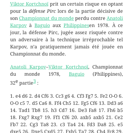
Viktor Kortchnoï
prit un certain risque en optant
pour la
défense Pirc
lors de la partie décisive de
son
Championnat du monde
perdu contre
Anatoli
Karpov
à
Baguio
aux
Philippines
en 1978. À ce
jour, la défense Pirc, jugée assez risquée contre
un adversaire à la technique irréprochable tel
Karpov, n’a pratiquement jamais été jouée en
Championnat du monde.
Anatoli Karpov
–
Viktor Kortchnoï
, Championnat
du monde 1978,
Baguio
(Philippines),
e
3
32
partie
:
1. e4 d6 2. d4 Cf6 3. Cc3 g6 4. Cf3 Fg7 5. Fe2 O-O 6.
O-O c5 7. d5 Ca6 8. Ff4 Ch5 12. Fg5 Cf6 13. Dd3 a6
14. Tad1 Tb8 15. h3 Cd7 16. De3 Fa8 17. Fh6 b5
18. Fxg7 Rxg7 19. Ff1 Cf6 20. axb5 axb5 21. Ce2
Fb7 22. Cg3 Ta8 23. c3 Ta4 24. Fd3 Da8 25. e5
dxe5 26. Dxe5 Cxd5 27. Fxb5 Ta7 28. Ch4 Fc8 29.