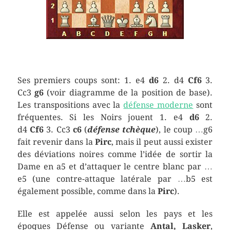
Ses premiers coups sont: 1. e4
d6
2. d4
Cf6
3.
Cc3
g6
(voir diagramme de la position de base).
Les transpositions avec la
défense moderne
sont
fréquentes. Si les Noirs jouent 1. e4
d6
2.
d4
Cf6
3. Cc3
c6
(
défense tchèque
), le coup …g6
fait revenir dans la
Pirc
, mais il peut aussi exister
des déviations noires comme l’idée de sortir la
Dame en a5 et d’attaquer le centre blanc par …
e5 (une contre-attaque latérale par …b5 est
également possible, comme dans la
Pirc
).
Elle est appelée aussi selon les pays et les
époques Défense ou variante
Antal,
Lasker
,