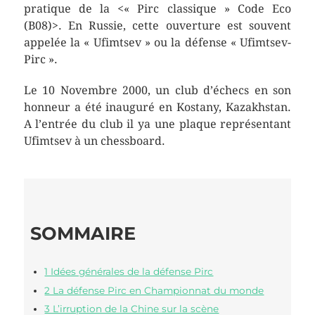
pratique de la <« Pirc classique » Code Eco
(B08)>. En Russie, cette ouverture est souvent
appelée la « Ufimtsev » ou la défense « Ufimtsev-
Pirc ».
Le 10 Novembre 2000, un club d’échecs en son
honneur a été inauguré en Kostany, Kazakhstan.
A l’entrée du club il ya une plaque représentant
Ufimtsev à un chessboard.
SOMMAIRE
1 Idées générales de la défense Pirc
2 La défense Pirc en Championnat du monde
3 L’irruption de la Chine sur la scène