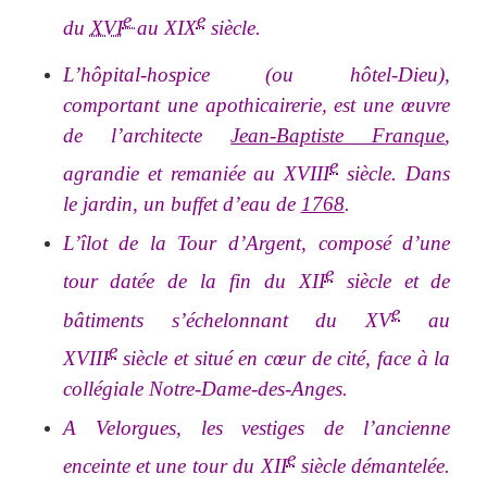
e
e
du
XVI
au XIX
siècle.
L’hôpital-hospice (ou hôtel-Dieu)
,
comportant une apothicairerie, est une œuvre
de l’architecte
Jean-Baptiste Franque
,
e
agrandie et remaniée au XVIII
siècle. Dans
le jardin, un buffet d’eau de
1768
.
L’îlot de la Tour d’Argent, composé d’une
e
tour datée de la fin du XII
siècle et de
e
bâtiments s’échelonnant du XV
au
e
XVIII
siècle et situé en cœur de cité, face à la
collégiale Notre-Dame-des-Anges.
A Velorgues, les vestiges de l’ancienne
e
enceinte et une tour du XII
siècle démantelée.