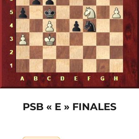
PSB « E » FINALES