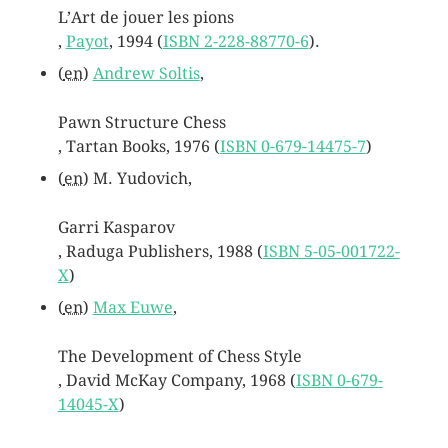
L’Art de jouer les pions
,
Payot
, 1994
(
ISBN 2-228-88770-6
)
.
(
en
)
Andrew Soltis
,
Pawn Structure Chess
, Tartan Books, 1976
(
ISBN 0-679-14475-7
)
(
en
) M. Yudovich,
Garri Kasparov
, Raduga Publishers, 1988
(
ISBN 5-05-001722-
X
)
(
en
)
Max Euwe
,
The Development of Chess Style
, David McKay Company, 1968
(
ISBN 0-679-
14045-X
)