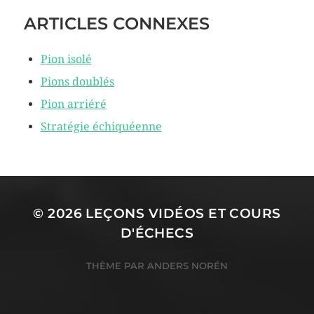
ARTICLES CONNEXES
Pion isolé
Pions doublés
Pion arriéré
Stratégie échiquéenne
© 2026
LEÇONS VIDÉOS ET COURS
D'ÉCHECS
THÈME PAR
ANDERS NORÉN