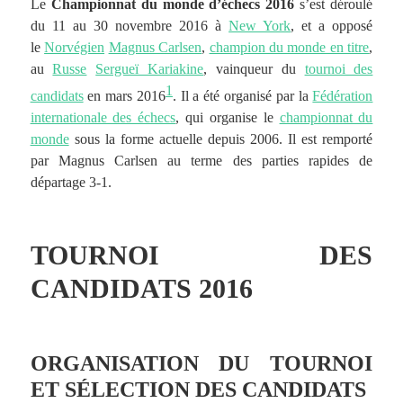
Le
Championnat du monde d’échecs 2016
s’est déroulé
du 11 au 30 novembre 2016 à
New York
, et a opposé
le
Norvégien
Magnus Carlsen
,
champion du monde en titre
,
au
Russe
Sergueï Kariakine
, vainqueur du
tournoi des
1
candidats
en mars 2016
. Il a été organisé par la
Fédération
internationale des échecs
, qui organise le
championnat du
monde
sous la forme actuelle depuis 2006. Il est remporté
par Magnus Carlsen au terme des parties rapides de
départage 3-1.
TOURNOI DES
CANDIDATS 2016
ORGANISATION DU TOURNOI
ET SÉLECTION DES CANDIDATS