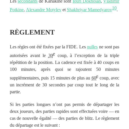
Les
secondants
de Kariakine sont
Iouri Dokhoïan
,
Vladimir
10
Potkine
,
Alexandre Motylev
et
Shakhriyar Mamedyarov
.
RÈGLEMENT
Les règles ont été fixées par la FIDE. Les
nulles
ne sont pas
e
autorisées avant le
30
coup, à l’exception de la triple
répétition de la position. La cadence est fixée à 40 coups en
100 minutes, après quoi se rajoutent 50 minutes
e
supplémentaires, puis 15 minutes de plus au
60
coup, avec
un incrément de 30 secondes par coup tout le long de la
partie.
Si les parties longues n’ont pas permis de départager les
deux joueurs, des parties rapides sont effectuées voire — en
cas de nouvelle égalité — des parties de blitz. Le règlement
du départage est le suivant :