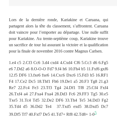
Lors de la dernière ronde, Kariakine et Caruana, qui
partagent alors la tête du classement, s’affrontent. Caruana
doit vaincre pour l’emporter au départage. Une nulle suffit
pour Kariakine. Au trente-septième coup, Kariakine trouve
un sacrifice de tour lui assurant la victoire et la qualification
pour la finale de novembre 2016 contre Magnus Carlsen.
1.e4 c5 2.Cf3 Cc6 3.d4 cxd4 4.Cxd4 Cf6 5.Cc3 d6 6.Fg5
e6 7.Dd2 a6 8.O-O-O Fd7 9.f4 h6 10.Fh4 b5 11.Fxf6 gxf6
12.f5 DF6 13.fxe6 fxe6 14.Cxc6 Dxc6 15.Fd3 h5 16.RF1
F4 17.Ce2 Dc5 18.Thf1 Fh6 19.De1 a5 20.F3 Tg8 21.g3
Re7 22.Fc4 Fe3 23.Tf3 Tg4 24.Df1 Tf8 25.Cf4 Fxf4
26.Txf4 a4 27.Fxa4 Fxa4 28.Dd3 Fc6 29.FF3 Tg5 30.e5
Txe5 31.Tc4 Td5 32.De2 DF6 33.Th4 Te5 34.Dd3 Fg2
35.Td4 d5 36.Dd2 Te4 37.Txd5 exd5 38.Dxd5 Dc7
5
39.Df5 Tf7 40.Fxf7 De5 41.Td7+ Rf8 42.Td8+ 1-0