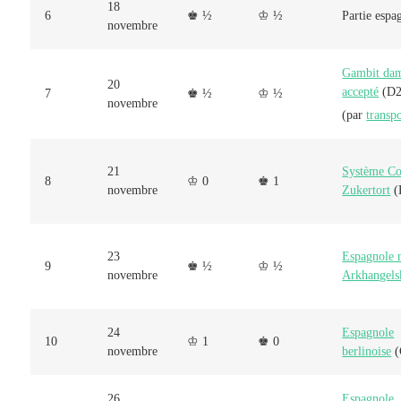
18
6
♚ ½
♔ ½
Partie espa
novembre
Gambit da
20
accepté
(D2
7
♚ ½
♔ ½
novembre
(par
transp
21
Système Co
8
♔ 0
♚ 1
novembre
Zukertort
(
23
Espagnole 
9
♚ ½
♔ ½
novembre
Arkhangels
24
Espagnole
10
♔ 1
♚ 0
novembre
berlinoise
(
26
Espagnole