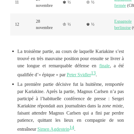
11
♚ ½
♔ ½
novembre
fermée
(C8
28
Espagnole
12
♔ ½
♚ ½
novembre
berlinoise
(
La troisième partie, au cours de laquelle Kariakine s’est
trouvé en très mauvaise position pour ensuite se livrer à
une longue et remarquable défense en
finale
, a été
13
qualifiée d’« épique » par
Peter Svidler
.
La première partie décisive fut la huitième, remportée
par Kariakine. Après la partie, Magnus Carlsen n’a pas
participé à l’habituelle conférence de presse : Sergei
Kariakine répondait aux journalistes dans la
zone mixte
,
faisant attendre Magnus Carlsen qui a fini par perdre
patience, quittant les lieux en compagnie de son
14
entraîneur
Simen Agdestein
.