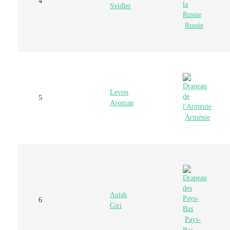
4
Svidler
Russie
Levon
5
Aronian
Arménie
Anish
6
Giri
Pays-