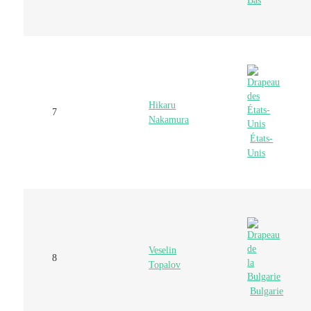
Bas
Hikaru
7
Nakamura
États-
Unis
Veselin
8
Topalov
Bulgarie