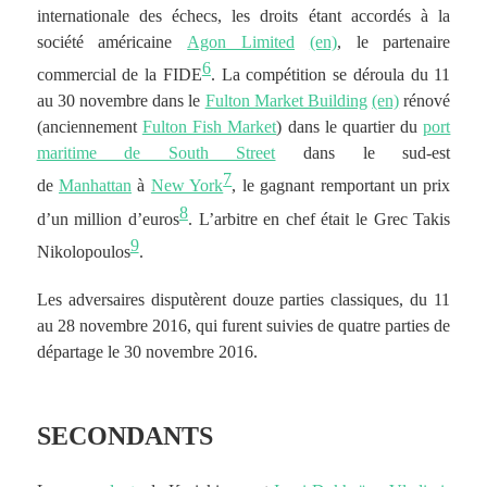
internationale des échecs, les droits étant accordés à la
société américaine
Agon Limited
(en)
, le partenaire
6
commercial de la FIDE
. La compétition se déroula du 11
au 30 novembre dans le
Fulton Market Building
(en)
rénové
(anciennement
Fulton Fish Market
) dans le quartier du
port
maritime de South Street
dans le sud-est
7
de
Manhattan
à
New York
, le gagnant remportant un prix
8
d’un million d’euros
. L’arbitre en chef était le Grec Takis
9
Nikolopoulos
.
Les adversaires disputèrent douze parties classiques, du 11
au 28 novembre 2016, qui furent suivies de quatre parties de
départage le 30 novembre 2016.
SECONDANTS