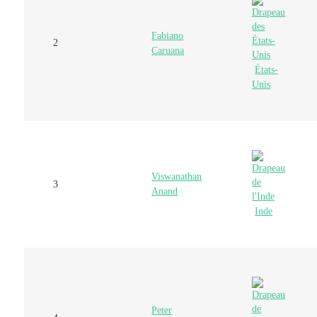
Fabiano
2
Caruana
États-
Unis
Viswanathan
3
Anand
Inde
Peter