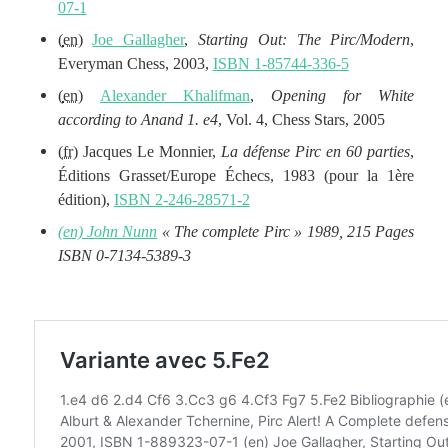
07-1
(
en
)
Joe Gallagher
,
Starting Out: The Pirc/Modern
,
Everyman Chess, 2003,
ISBN 1-85744-336-5
(
en
)
Alexander Khalifman
,
Opening for White
according to Anand 1. e4
, Vol. 4, Chess Stars, 2005
(
fr
) Jacques Le Monnier,
La défense Pirc en 60 parties
,
Éditions Grasset/Europe Échecs, 1983 (pour la 1ère
édition),
ISBN 2-246-28571-2
(en) John Nunn
« The complete Pirc » 1989, 215 Pages
ISBN 0-7134-5389-3