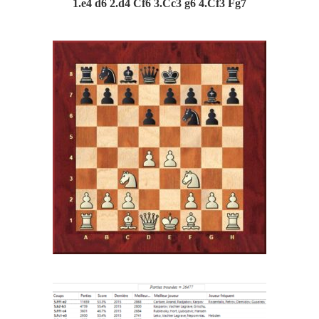
1.e4 d6 2.d4 Cf6 3.Cc3 g6 4.Cf3 Fg7