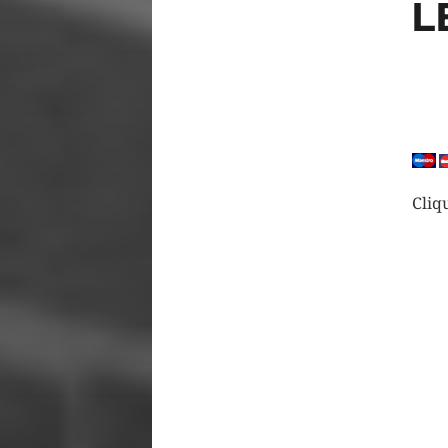
L
Cliq