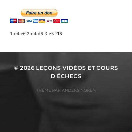
1.e4 c6 2.d4 d5 3.e5 Ff5
© 2026
LEÇONS VIDÉOS ET COURS
D'ÉCHECS
THÈME PAR
ANDERS NORÉN