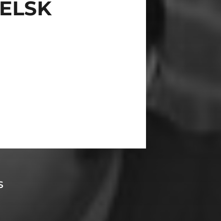
ELSK
S