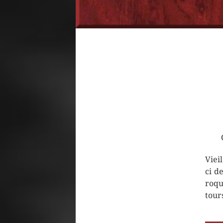
Viei
ci d
roqu
tour