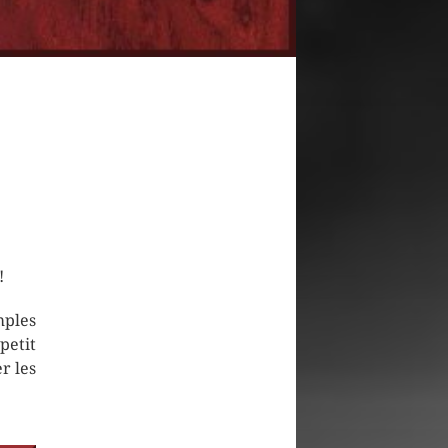
!
mples
petit
r les