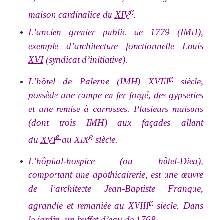
e
maison cardinalice du
XIV
.
L’ancien grenier public de
1779
(IMH),
exemple d’architecture fonctionnelle
Louis
XVI
(syndicat d’initiative).
e
L’hôtel de Palerne (IMH) XVIII
siècle,
possède une rampe en fer forgé, des gypseries
et une remise à carrosses. Plusieurs maisons
(dont trois IMH) aux façades allant
e
e
du
XVI
au XIX
siècle.
L’hôpital-hospice (ou hôtel-Dieu)
,
comportant une apothicairerie, est une œuvre
de l’architecte
Jean-Baptiste Franque
,
e
agrandie et remaniée au XVIII
siècle. Dans
le jardin, un buffet d’eau de
1768
.