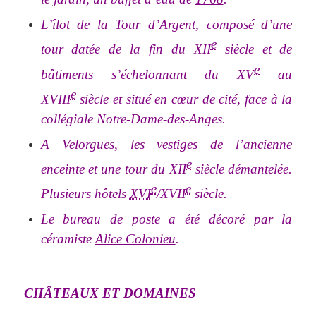
L’îlot de la Tour d’Argent, composé d’une
e
tour datée de la fin du XII
siècle et de
e
bâtiments s’échelonnant du XV
au
e
XVIII
siècle et situé en cœur de cité, face à la
collégiale Notre-Dame-des-Anges.
A Velorgues, les vestiges de l’ancienne
e
enceinte et une tour du XII
siècle démantelée.
e
e
Plusieurs hôtels
XVI
/XVII
siècle.
Le bureau de poste a été décoré par la
céramiste
Alice Colonieu
.
CHÂTEAUX ET DOMAINES