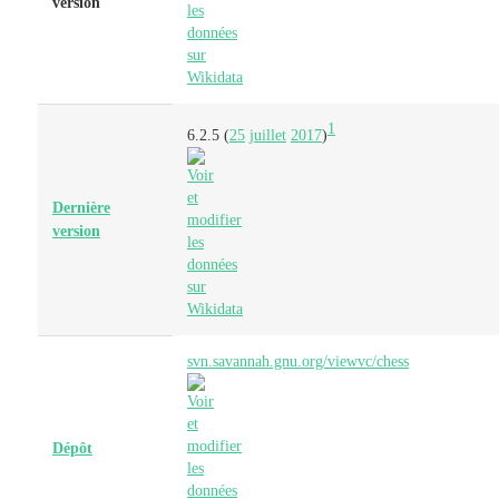
version
1
6.2.5 (
25
juillet
2017
)
Dernière
version
svn.savannah.gnu.org/viewvc/chess
Dépôt