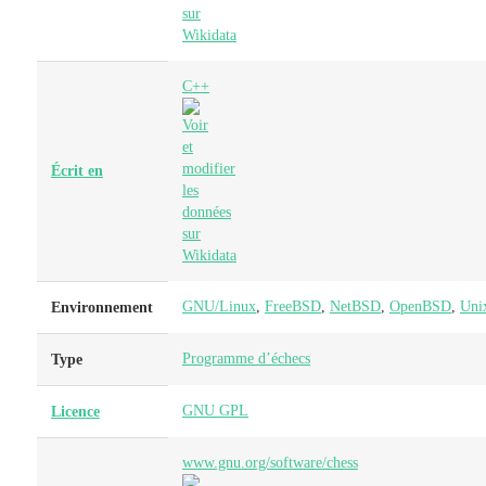
C++
Écrit en
GNU/Linux
,
FreeBSD
,
NetBSD
,
OpenBSD
,
Uni
Environnement
Programme d’échecs
Type
GNU GPL
Licence
www.gnu.org/software/chess