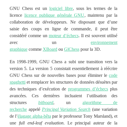
GNU Chess est un
logiciel libre
, sous les termes de la
licence
licence publique générale GNU
, maintenu par la
collaboration de développeurs. Ne disposant que d’une
saisie des coups en ligne de commande, il peut être
considéré comme un
moteur d’échecs
. Il est souvent utilisé
avec un
environnement
graphique
comme
XBoard
ou
GlChess
pour la 3D.
En 1998-1999, GNU Chess a subi une transition vers la
version 5. La version 5 consistait essentiellement à réécrire
GNU Chess sur de nouvelles bases pour éliminer le
code
spaghetti
et remplacer les structures de données désuètes par
des techniques d’exécution de
programmes d’échecs
plus
avancées. Ces dernières incluaient l’utilisation des
structures
bitboard
, un
algorithme de
recherche
appelé
Principal Variation Search
(une variation
de l’
élagage alpha-bêta
par le professeur Tony Marsland), et
une
full end-leaf evaluation
. Le principal auteur de la