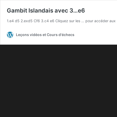
Gambit Islandais avec 3…e6
1.e4 d5 2.exd5 Cf6 3.c4 e6 Cliquez sur les … pour accéder aux par
Leçons vidéos et Cours d'échecs