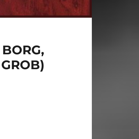
 BORG,
 GROB)