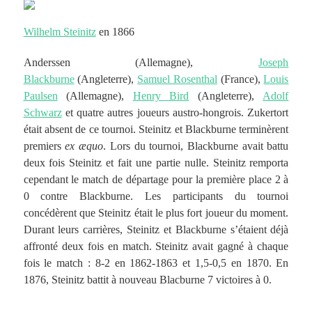
Wilhelm Steinitz
en 1866
Anderssen (Allemagne),
Joseph
Blackburne
(Angleterre),
Samuel Rosenthal
(France),
Louis
Paulsen
(Allemagne),
Henry Bird
(Angleterre),
Adolf
Schwarz
et quatre autres joueurs austro-hongrois. Zukertort
était absent de ce tournoi. Steinitz et Blackburne terminèrent
premiers
ex æquo
. Lors du tournoi, Blackburne avait battu
deux fois Steinitz et fait une partie nulle. Steinitz remporta
cependant le match de départage pour la première place 2 à
0 contre Blackburne. Les participants du tournoi
concédèrent que Steinitz était le plus fort joueur du moment.
Durant leurs carrières, Steinitz et Blackburne s’étaient déjà
affronté deux fois en match. Steinitz avait gagné à chaque
fois le match : 8-2 en 1862-1863 et 1,5-0,5 en 1870. En
1876, Steinitz battit à nouveau Blacburne 7 victoires à 0.