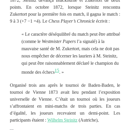
1872, Steinitz devança Blackburne et Zukertort de deux
points. En octobre 1872, lorsque Steinitz rencontra
Zukertort pour la première fois en match, il gagna le match :
9 à 3 (+7 −1 =4). Le
Chess Player’s Chronicle
écrivit :
« Le caractère déséquilibré du match peut être attribué
(comme le
Westmister Papers
l’a signalé) à la
mauvaise santé de M. Zukertort, mais cela ne doit pas
nous empêcher de décerner les lauriers à M. Steinitz,
qui peut être raisonnablement déclaré le champion du
15
monde des échecs
. »
Organisé trois ans après le tournoi de Baden-Baden, le
tournoi de Vienne 1873 avait lieu pendant l’exposition
universelle de Vienne. C’était un tournoi où les joueurs
s’affrontaient en mini-matchs de trois parties. En cas
d’égalité, les joueurs recevaient un demi-point. Les
participants étaient :
Wilhelm Steinitz
(Autriche),