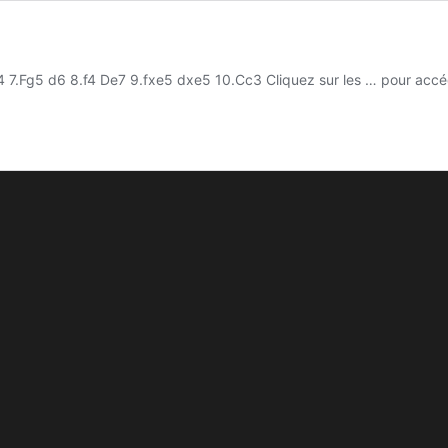
Fg5 d6 8.f4 De7 9.fxe5 dxe5 10.Cc3 Cliquez sur les … pour accéder 