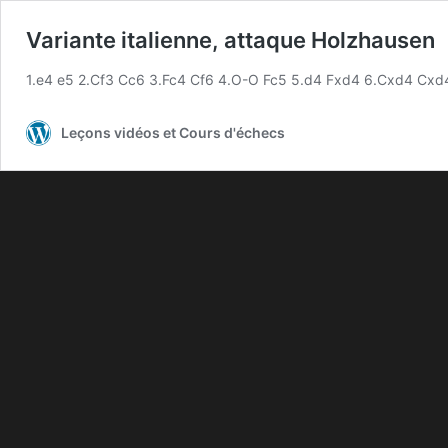
Variante italienne, attaque Holzhausen
1.e4 e5 2.Cf3 Cc6 3.Fc4 Cf6 4.O-O Fc5 5.d4 Fxd4 6.Cxd4 Cxd4 7.
Leçons vidéos et Cours d'échecs